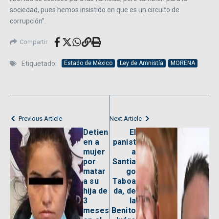
sociedad, pues hemos insistido en que es un circuito de
corrupción”.
Compartir
Etiquetado:
Estado de México
Ley de Amnistía
MORENA
Previous Article
Next Article
Detien
El
en a
panist
mujer
a
por
Santia
matar
go
a su
Taboa
hija de
da, de
3
la
meses
Benito