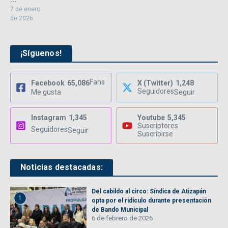
7 de enero
de 2026
¡Síguenos!
Fans
Facebook
65,086
X (Twitter)
1,248
Seguidores
Me gusta
Seguir
Instagram
1,345
Youtube
5,345
Suscriptores
Seguidores
Seguir
Suscribirse
Noticias destacadas:
Del cabildo al circo: Síndica de Atizapán
1
opta por el ridículo durante presentación
de Bando Municipal
6 de febrero de 2026