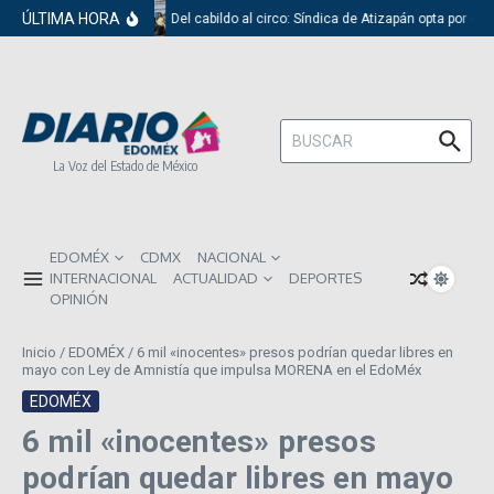
Saltar al contenido
ÚLTIMA HORA
Del cabildo al circo: Síndica de Atizapán opta por el 
Buscar:
La Voz del Estado de México
EDOMÉX
CDMX
NACIONAL
INTERNACIONAL
ACTUALIDAD
DEPORTES
OPINIÓN
Inicio
/
EDOMÉX
/
6 mil «inocentes» presos podrían quedar libres en
mayo con Ley de Amnistía que impulsa MORENA en el EdoMéx
EDOMÉX
6 mil «inocentes» presos
podrían quedar libres en mayo