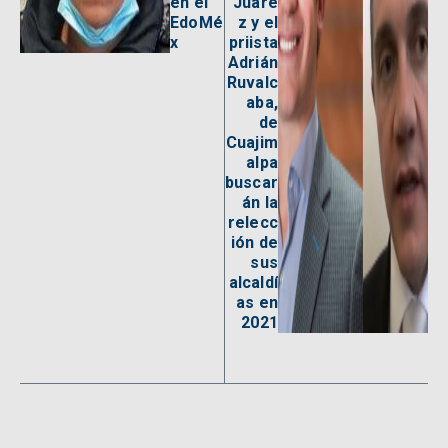
en el
Juáre
EdoMé
z y el
x
priista
Adrián
Ruvalc
aba,
de
Cuajim
alpa
buscar
án la
relecc
ión de
sus
alcaldí
as en
2021