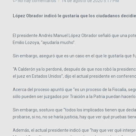
No hay comentarios
14 de agosto de 2020
5:17 PM
López Obrador indicó le gustaría que los ciudadanos decidie
El presidente Andrés Manuel López Obrador señaló que una potenc
Emilio Lozoya, “ayudaría mucho”.
Sin embargo, aseguró que es un caso en el que le gustaría que fu
“A Calderón ya lo perdoné, después de que nos robó la presidenci
el juez en Estados Unidos”, dijo el actual presidente en conferen
Acerca del proceso apuntó que “es un proceso de la Fiscalía, seg
sólo pueden ser juzgados por Traición a la Patria puedan hacerlo p
Sin embargo, sostuvo que “todos los implicados tienen que decl
probarse, si no, no se haría justicia, hay que ver qué pruebas tien
Además, el actual presidente indicó que “hay que ver qué interpret