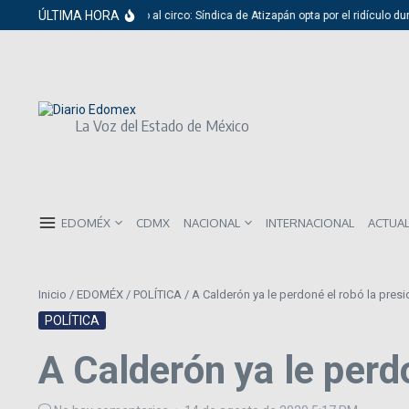
Saltar al contenido
ÚLTIMA HORA
Del cabildo al circo: Síndica de Atizapán opta por el ridículo dur
La Voz del Estado de México
EDOMÉX
CDMX
NACIONAL
INTERNACIONAL
ACTUA
Inicio
/
EDOMÉX
/
POLÍTICA
/
A Calderón ya le perdoné el robó la pres
POLÍTICA
A Calderón ya le perd