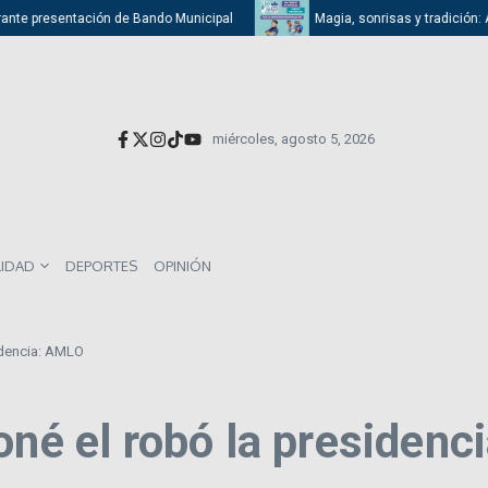
ante presentación de Bando Municipal
Magia, sonrisas y tradición: Atiz
miércoles, agosto 5, 2026
LIDAD
DEPORTES
OPINIÓN
idencia: AMLO
oné el robó la presiden