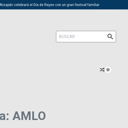
apán celebrará el Día de Reyes con un gran festival familiar
Trump d
Buscar:
cia: AMLO