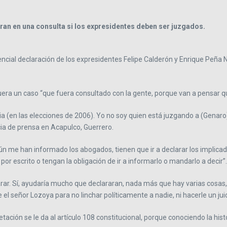
ran en una consulta si los expresidentes deben ser juzgados
.
ial declaración de los expresidentes Felipe Calderón y Enrique Peña N
era un caso “que fuera consultado con la gente, porque van a pensar que
a (en las elecciones de 2006). Yo no soy quien está juzgando a (Genaro)
cia de prensa en Acapulco, Guerrero.
ún me han informado los abogados, tienen que ir a declarar los implicado
or escrito o tengan la obligación de ir a informarlo o mandarlo a decir”.
arar. Sí, ayudaría mucho que declararan, nada más que hay varias cosas
e el señor Lozoya para no linchar políticamente a nadie, ni hacerle un jui
ación se le da al artículo 108 constitucional, porque conociendo la histor