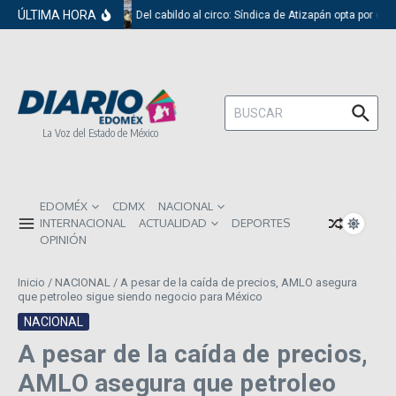
Saltar al contenido
ÚLTIMA HORA
Del cabildo al circo: Síndica de Atizapán opta por el 
Buscar:
La Voz del Estado de México
EDOMÉX
CDMX
NACIONAL
INTERNACIONAL
ACTUALIDAD
DEPORTES
OPINIÓN
Inicio
/
NACIONAL
/
A pesar de la caída de precios, AMLO asegura
que petroleo sigue siendo negocio para México
NACIONAL
A pesar de la caída de precios,
AMLO asegura que petroleo