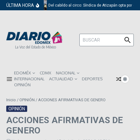
Saltar al contenido
ÚLTIMA HORA
Del cabildo al circo: Síndica de Atizapán opta por el 
Buscar:
La Voz del Estado de México
EDOMÉX
CDMX
NACIONAL
INTERNACIONAL
ACTUALIDAD
DEPORTES
OPINIÓN
Inicio
/
OPINIÓN
/
ACCIONES AFIRMATIVAS DE GENERO
OPINIÓN
ACCIONES AFIRMATIVAS DE
GENERO