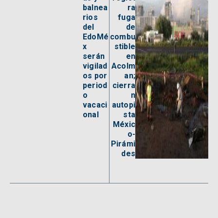
balnea
ra
rios
fuga
del
de
EdoMé
combu
x
stible
serán
en
vigilad
Acolm
os por
an;
period
cierra
o
n
vacaci
autopi
onal
sta
Méxic
o-
Pirámi
des