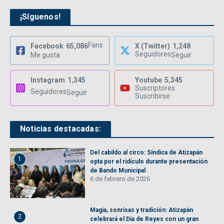
¡Síguenos!
Fans
Facebook
65,086
X (Twitter)
1,248
Seguidores
Me gusta
Seguir
Instagram
1,345
Youtube
5,345
Suscriptores
Seguidores
Seguir
Suscribirse
Noticias destacadas:
Del cabildo al circo: Síndica de Atizapán
1
opta por el ridículo durante presentación
de Bando Municipal
6 de febrero de 2026
Magia, sonrisas y tradición: Atizapán
2
celebrará el Día de Reyes con un gran