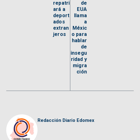
repatri
de
ará a
EUA
deport
llama
ados
a
extran
Méxic
jeros
o para
hablar
de
insegu
ridad y
migra
ción
Redacción Diario Edomex