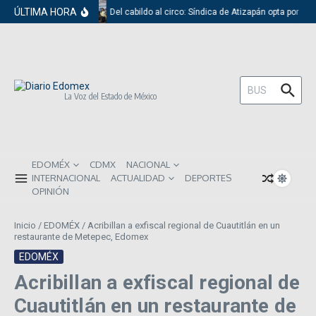
Saltar al contenido
ÚLTIMA HORA
Del cabildo al circo: Síndica de Atizapán opta por el 
Buscar:
La Voz del Estado de México
EDOMÉX
CDMX
NACIONAL
INTERNACIONAL
ACTUALIDAD
DEPORTES
OPINIÓN
Inicio
/
EDOMÉX
/
Acribillan a exfiscal regional de Cuautitlán en un
restaurante de Metepec, Edomex
EDOMÉX
Acribillan a exfiscal regional de
Cuautitlán en un restaurante de