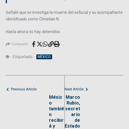
Señaló que se investiga la muerte del exfiscal y su acompañante
identificado como Christian N.
Hasta ahora no hay detenidos.
Compartir
Etiquetado:
MÉXICO
Previous Article
Next Article
Méxic
Marco
o
Rubio,
tambié
secret
n
ario
recibir
de
á y
Estado