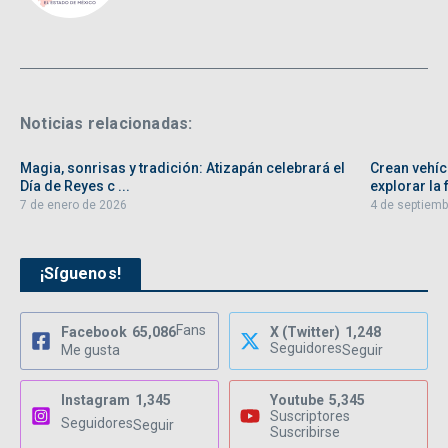
Noticias relacionadas:
Magia, sonrisas y tradición: Atizapán celebrará el
Crean vehíc
Día de Reyes c ...
explorar la f
7 de enero de 2026
4 de septiemb
¡Síguenos!
Fans
Facebook
65,086
X (Twitter)
1,248
Seguidores
Me gusta
Seguir
Instagram
1,345
Youtube
5,345
Suscriptores
Seguidores
Seguir
Suscribirse