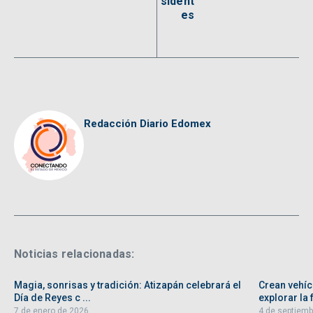
sident
es
Redacción Diario Edomex
Noticias relacionadas:
Magia, sonrisas y tradición: Atizapán celebrará el
Crean vehíc
Día de Reyes c ...
explorar la f
7 de enero de 2026
4 de septiemb