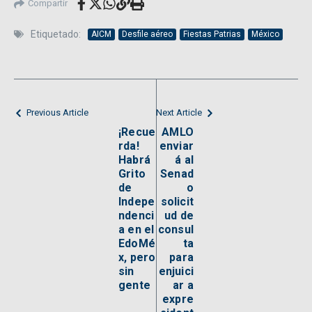
Compartir
Etiquetado:
AICM
Desfile aéreo
Fiestas Patrias
México
Previous Article
Next Article
¡Recue
AMLO
rda!
enviar
Habrá
á al
Grito
Senad
de
o
Indepe
solicit
ndenci
ud de
a en el
consul
EdoMé
ta
x, pero
para
sin
enjuici
gente
ar a
expre