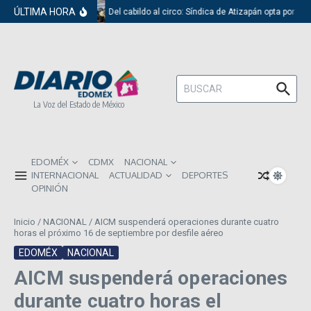
Saltar al contenido
ÚLTIMA HORA
Del cabildo al circo: Síndica de Atizapán opta por el 
Buscar:
La Voz del Estado de México
EDOMÉX
CDMX
NACIONAL
INTERNACIONAL
ACTUALIDAD
DEPORTES
OPINIÓN
Inicio
/
NACIONAL
/
AICM suspenderá operaciones durante cuatro
horas el próximo 16 de septiembre por desfile aéreo
EDOMÉX
NACIONAL
AICM suspenderá operaciones
durante cuatro horas el