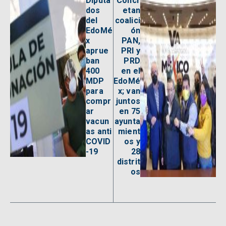
Diputa
Concr
dos
etan
del
coalici
EdoMé
ón
x
PAN,
aprue
PRI y
ban
PRD
400
en el
MDP
EdoMé
para
x; van
compr
juntos
ar
en 75
vacun
ayunta
as anti
mient
COVID
os y
-19
28
distrit
os