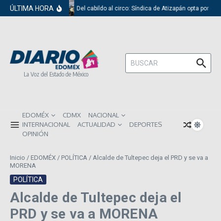
Saltar al contenido
ÚLTIMA HORA
Del cabildo al circo: Síndica de Atizapán opta por el 
Buscar:
La Voz del Estado de México
EDOMÉX
CDMX
NACIONAL
INTERNACIONAL
ACTUALIDAD
DEPORTES
OPINIÓN
Inicio
/
EDOMÉX
/
POLÍTICA
/
Alcalde de Tultepec deja el PRD y se va a
MORENA
POLÍTICA
Alcalde de Tultepec deja el
PRD y se va a MORENA