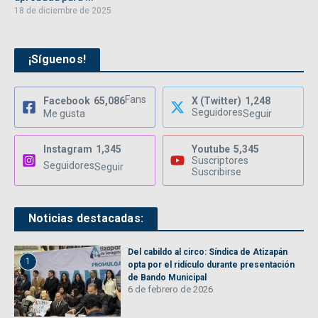
18 de diciembre de 2025
¡Síguenos!
Fans
Facebook
65,086
X (Twitter)
1,248
Seguidores
Me gusta
Seguir
Instagram
1,345
Youtube
5,345
Suscriptores
Seguidores
Seguir
Suscribirse
Noticias destacadas:
Del cabildo al circo: Síndica de Atizapán
1
opta por el ridículo durante presentación
de Bando Municipal
6 de febrero de 2026