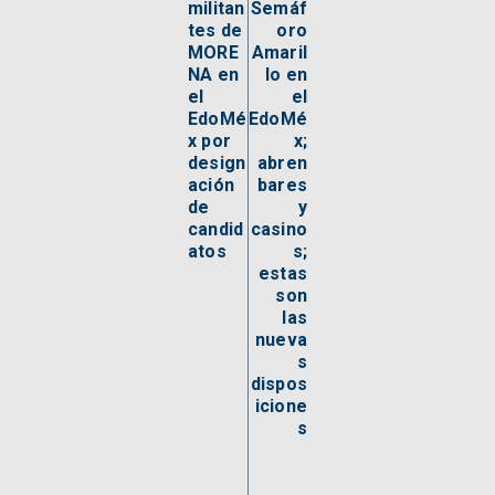
militan
Semáf
tes de
oro
MORE
Amaril
NA en
lo en
el
el
EdoMé
EdoMé
x por
x;
design
abren
ación
bares
de
y
candid
casino
atos
s;
estas
son
las
nueva
s
dispos
icione
s