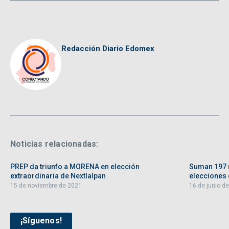
Redacción Diario Edomex
Noticias relacionadas:
PREP da triunfo a MORENA en elección
Suman 197 
extraordinaria de Nextlalpan
elecciones e
15 de noviembre de 2021
16 de junio d
¡Síguenos!