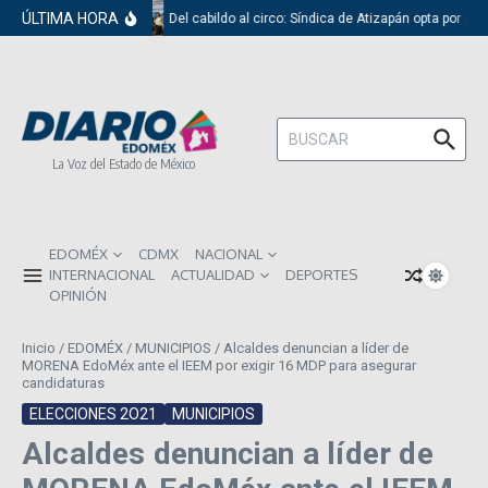
Saltar al contenido
ÚLTIMA HORA
Del cabildo al circo: Síndica de Atizapán opta por el 
Buscar:
La Voz del Estado de México
EDOMÉX
CDMX
NACIONAL
INTERNACIONAL
ACTUALIDAD
DEPORTES
OPINIÓN
Inicio
/
EDOMÉX
/
MUNICIPIOS
/
Alcaldes denuncian a líder de
MORENA EdoMéx ante el IEEM por exigir 16 MDP para asegurar
candidaturas
ELECCIONES 2O21
MUNICIPIOS
Alcaldes denuncian a líder de