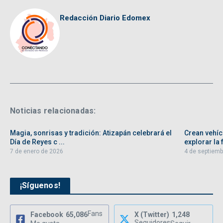
Redacción Diario Edomex
Noticias relacionadas:
Magia, sonrisas y tradición: Atizapán celebrará el
Crean vehíc
Día de Reyes c ...
explorar la f
7 de enero de 2026
4 de septiemb
¡Síguenos!
Fans
Facebook
65,086
X (Twitter)
1,248
Seguidores