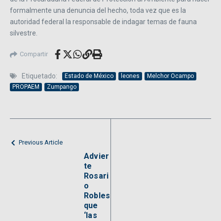
formalmente una denuncia del hecho, toda vez que es la
autoridad federal la responsable de indagar temas de fauna
silvestre.
Compartir
Etiquetado:
Estado de México
leones
Melchor Ocampo
PROPAEM
Zumpango
Previous Article
Advier
te
Rosari
o
Robles
que
‘las