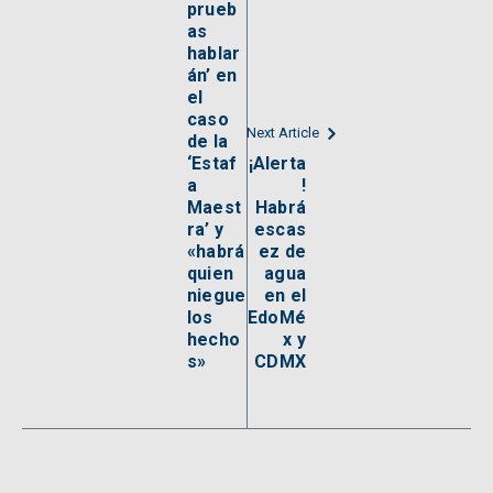
prueb
as
hablar
án’ en
el
caso
Next Article
de la
‘Estaf
¡Alerta
a
!
Maest
Habrá
ra’ y
escas
«habrá
ez de
quien
agua
niegue
en el
los
EdoMé
hecho
x y
s»
CDMX