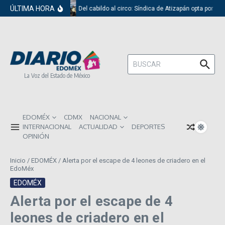
Saltar al contenido
ÚLTIMA HORA
Del cabildo al circo: Síndica de Atizapán opta por el 
Buscar:
La Voz del Estado de México
EDOMÉX
CDMX
NACIONAL
INTERNACIONAL
ACTUALIDAD
DEPORTES
OPINIÓN
Inicio
/
EDOMÉX
/
Alerta por el escape de 4 leones de criadero en el
EdoMéx
EDOMÉX
Alerta por el escape de 4
leones de criadero en el