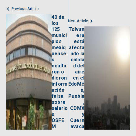
Previous Article
40 de
Next Article
los
125
Tolvan
munici
era
pios
está
mexiq
afecta
uense
ndo la
s
calida
oculta
d del
ron o
aire
dieron
en el
inform
EdoMé
ación
x,
falsa
Puebla
sobre
,
salario
CDMX
s:
y
OSFE
Cuern
M
avaca