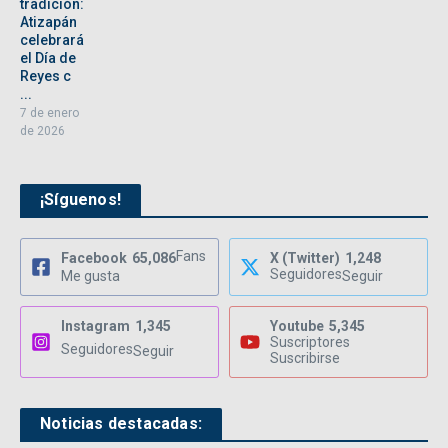
tradición:
Atizapán
celebrará
el Día de
Reyes c
...
7 de enero
de 2026
¡Síguenos!
Fans
Facebook
65,086
X (Twitter)
1,248
Seguidores
Me gusta
Seguir
Instagram
1,345
Youtube
5,345
Suscriptores
Seguidores
Seguir
Suscribirse
Noticias destacadas: