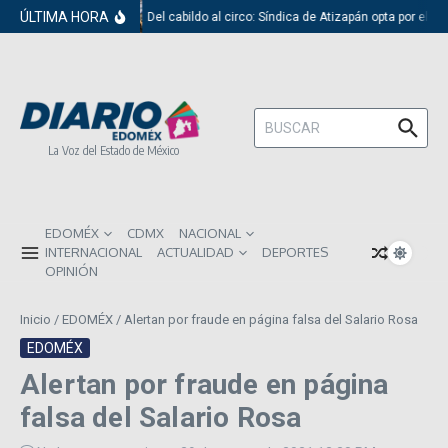
Saltar al contenido
ÚLTIMA HORA
Del cabildo al circo: Síndica de Atizapán opta por el r
Buscar:
La Voz del Estado de México
EDOMÉX
CDMX
NACIONAL
INTERNACIONAL
ACTUALIDAD
DEPORTES
OPINIÓN
Inicio
/
EDOMÉX
/
Alertan por fraude en página falsa del Salario Rosa
EDOMÉX
Alertan por fraude en página
falsa del Salario Rosa