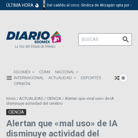
Saltar al contenido
ÚLTIMA HORA
Del cabildo al circo: Síndica de Atizapán opta por el r
Buscar:
La Voz del Estado de México
EDOMÉX
CDMX
NACIONAL
INTERNACIONAL
ACTUALIDAD
DEPORTES
OPINIÓN
Inicio
/
ACTUALIDAD
/
CIENCIA
/
Alertan que «mal uso» de IA
disminuye actividad del cerebro
CIENCIA
Alertan que «mal uso» de IA
disminuye actividad del