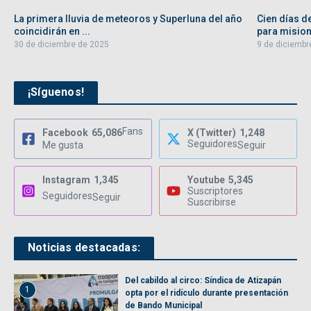
La primera lluvia de meteoros y Superluna del año
Cien días d
coincidirán en ...
para misione
30 de diciembre de 2025
9 de diciembr
¡Síguenos!
Fans
Facebook
65,086
X (Twitter)
1,248
Seguidores
Me gusta
Seguir
Instagram
1,345
Youtube
5,345
Suscriptores
Seguidores
Seguir
Suscribirse
Noticias destacadas:
Del cabildo al circo: Síndica de Atizapán
1
opta por el ridículo durante presentación
de Bando Municipal