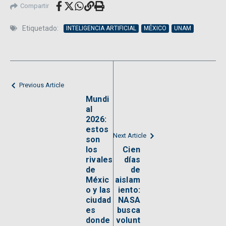
Compartir
Etiquetado:
INTELIGENCIA ARTIFICIAL
MÉXICO
UNAM
Previous Article
Mundi
al
2026:
estos
Next Article
son
los
Cien
rivales
días
de
de
Méxic
aislam
o y las
iento:
ciudad
NASA
es
busca
donde
volunt