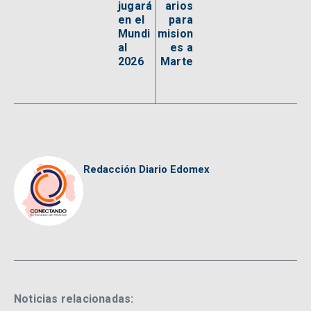
jugará
arios
en el
para
Mundi
mision
al
es a
2026
Marte
Redacción Diario Edomex
Noticias relacionadas: