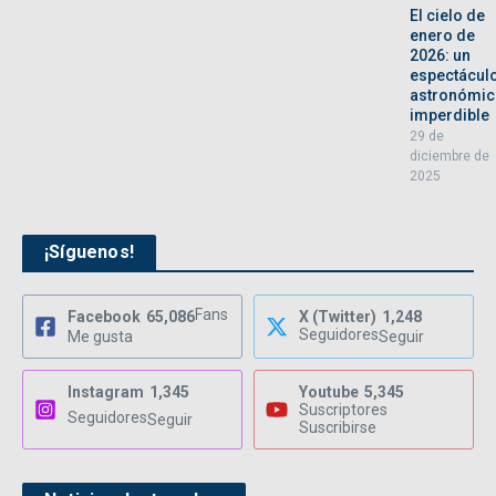
El cielo de
enero de
2026: un
espectácul
astronómi
imperdible
29 de
diciembre de
2025
¡Síguenos!
Fans
Facebook
65,086
X (Twitter)
1,248
Seguidores
Me gusta
Seguir
Instagram
1,345
Youtube
5,345
Suscriptores
Seguidores
Seguir
Suscribirse