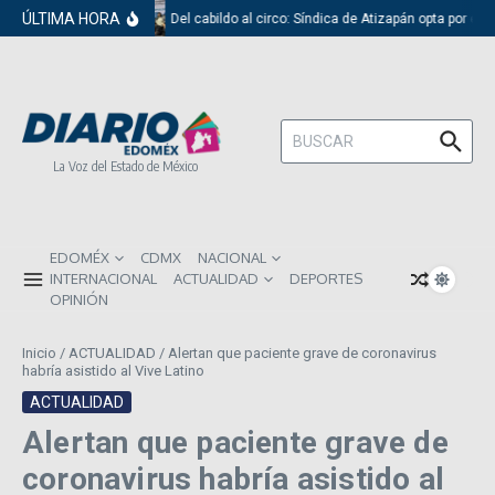
Saltar al contenido
ÚLTIMA HORA
Del cabildo al circo: Síndica de Atizapán opta por el 
Buscar:
La Voz del Estado de México
EDOMÉX
CDMX
NACIONAL
INTERNACIONAL
ACTUALIDAD
DEPORTES
OPINIÓN
Inicio
/
ACTUALIDAD
/
Alertan que paciente grave de coronavirus
habría asistido al Vive Latino
ACTUALIDAD
Alertan que paciente grave de
coronavirus habría asistido al