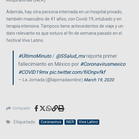
Respiratorias (INER).
Además, hay otra persona internada en un hospital privado,
también masculino de 41 años, con Covid-19, intubado y en
terapia intensiva. Tampoco tiene antecedentes de viaje y un
dato relevante es que estuvo el fin de semana pasado en el
festival Vive Latino.
#ÚltimoMinuto
/
@SSalud_mx
reporta primer
fallecimiento en México por
#Coronavirusmexico
#COVID19mx
pic.twitter.com/fiIOnpvfkf
— La Jornada (@lajornadaonline)
March 19, 2020
Compartir
Etiquetado:
Coronavirus
INER
Vive Latino