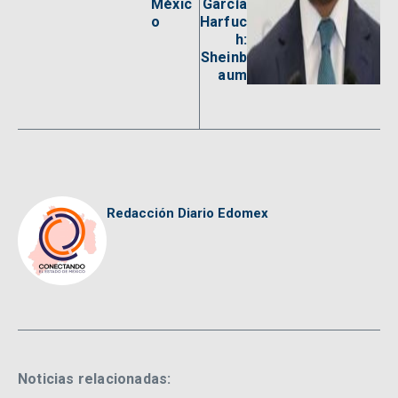
Méxic
García
o
Harfuc
h:
Sheinb
aum
Redacción Diario Edomex
Noticias relacionadas: