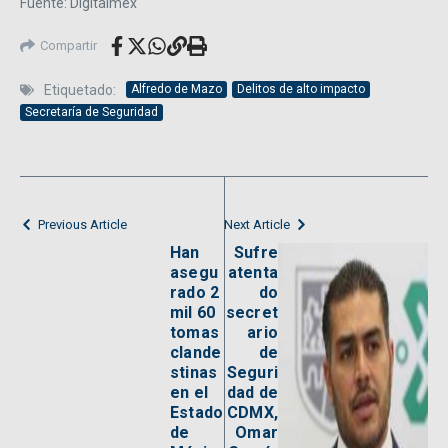
Fuente: Digitalmex
Compartir
Etiquetado:
Alfredo de Mazo
Delitos de alto impacto
Secretaría de Seguridad
Previous Article
Next Article
Han
Sufre
asegu
atenta
rado 2
do
mil 60
secret
tomas
ario
clande
de
stinas
Seguri
en el
dad de
Estado
CDMX,
de
Omar