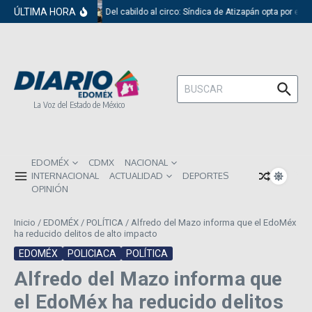
Saltar al contenido
ÚLTIMA HORA
Del cabildo al circo: Síndica de Atizapán opta por el r
Buscar:
La Voz del Estado de México
EDOMÉX
CDMX
NACIONAL
INTERNACIONAL
ACTUALIDAD
DEPORTES
OPINIÓN
Inicio
/
EDOMÉX
/
POLÍTICA
/
Alfredo del Mazo informa que el EdoMéx
ha reducido delitos de alto impacto
EDOMÉX
POLICIACA
POLÍTICA
Alfredo del Mazo informa que
el EdoMéx ha reducido delitos