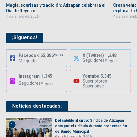
Magia, sonrisas y tradición: Atizapán celebrará el
Crean vehíc
Día de Reyes c ...
explorar la f
7 de enero de 2026
4 de septiemb
¡Síguenos!
Fans
Facebook
65,086
X (Twitter)
1,248
Seguidores
Me gusta
Seguir
Instagram
1,345
Youtube
5,345
Suscriptores
Seguidores
Seguir
Suscribirse
Noticias destacadas:
Del cabildo al circo: Síndica de Atizapán
1
opta por el ridículo durante presentación
de Bando Municipal
6 de febrero de 2026