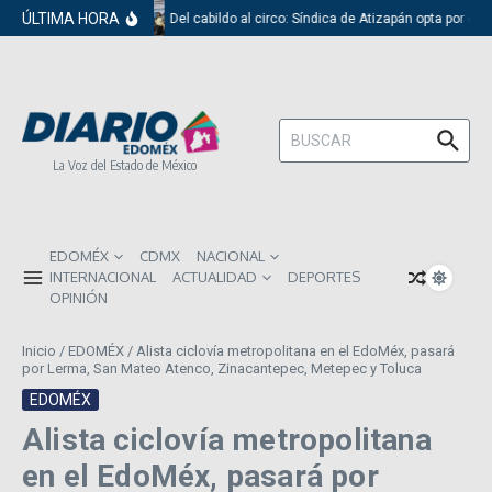
Saltar al contenido
ÚLTIMA HORA
Del cabildo al circo: Síndica de Atizapán opta por el 
Buscar:
La Voz del Estado de México
EDOMÉX
CDMX
NACIONAL
INTERNACIONAL
ACTUALIDAD
DEPORTES
OPINIÓN
Inicio
/
EDOMÉX
/
Alista ciclovía metropolitana en el EdoMéx, pasará
por Lerma, San Mateo Atenco, Zinacantepec, Metepec y Toluca
EDOMÉX
Alista ciclovía metropolitana
en el EdoMéx, pasará por