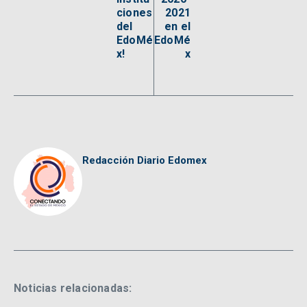
ciones
2021
del
en el
EdoMé
EdoMé
x!
x
Redacción Diario Edomex
Noticias relacionadas: