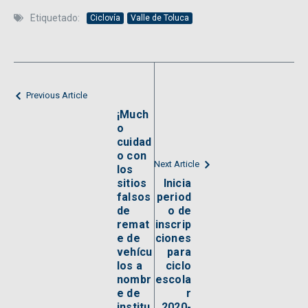
Etiquetado:
Ciclovía
Valle de Toluca
Previous Article
¡Much
o
cuidad
o con
Next Article
los
sitios
Inicia
falsos
period
de
o de
remat
inscrip
e de
ciones
vehícu
para
los a
ciclo
nombr
escola
e de
r
institu
2020-