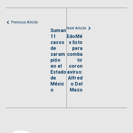
Previous Article
Next Article
Suman
11
EdoMé
casos
x listo
de
para
saram
comba
pión
tir
en el
coron
Estado
avirus:
de
Alfred
Méxic
o Del
o
Mazo