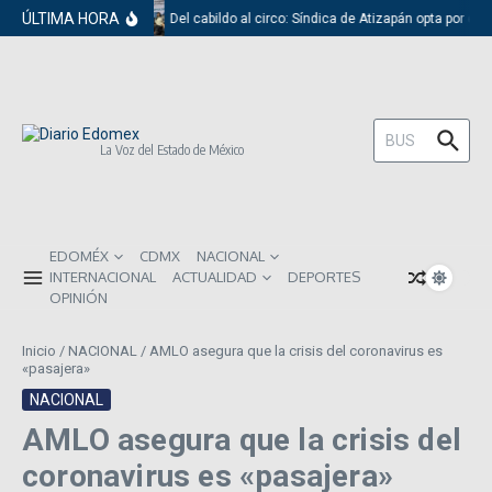
Saltar al contenido
ÚLTIMA HORA
Del cabildo al circo: Síndica de Atizapán opta por el 
Buscar:
La Voz del Estado de México
EDOMÉX
CDMX
NACIONAL
INTERNACIONAL
ACTUALIDAD
DEPORTES
OPINIÓN
Inicio
/
NACIONAL
/
AMLO asegura que la crisis del coronavirus es
«pasajera»
NACIONAL
AMLO asegura que la crisis del
coronavirus es «pasajera»