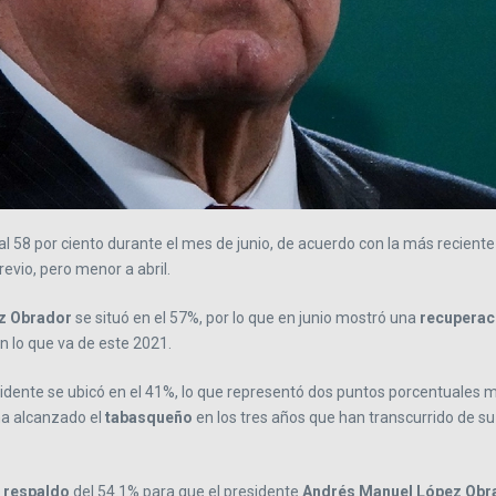
al 58 por ciento durante el mes de junio, de acuerdo con la más recient
evio, pero menor a abril.
z Obrador
se situó en el 57%, por lo que en junio mostró una
recuperac
n lo que va de este 2021.
idente se ubicó en el 41%, lo que representó dos puntos porcentuales
ha alcanzado el
tabasqueño
en los tres años que han transcurrido de s
n
respaldo
del 54.1% para que el presidente
Andrés Manuel López Obr