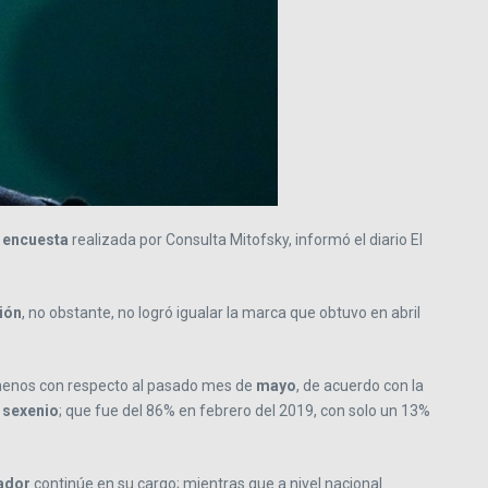
e
encuesta
realizada por Consulta Mitofsky, informó el diario El
ión
, no obstante, no logró igualar la marca que obtuvo en abril
 menos con respecto al pasado mes de
mayo
, de acuerdo con la
u
sexenio
; que fue del 86% en febrero del 2019, con solo un 13%
ador
continúe en su cargo; mientras que a nivel nacional