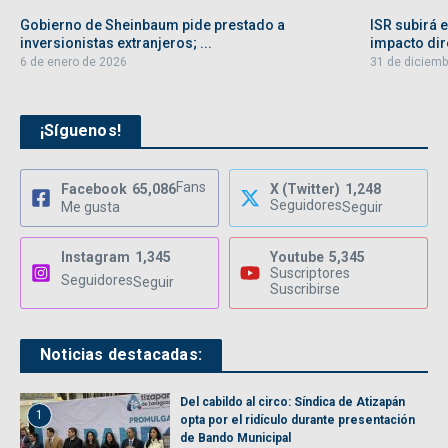
Gobierno de Sheinbaum pide prestado a
ISR subirá 
inversionistas extranjeros; ...
impacto dire
6 de enero de 2026
31 de diciemb
¡Síguenos!
Fans
Facebook
65,086
X (Twitter)
1,248
Seguidores
Me gusta
Seguir
Instagram
1,345
Youtube
5,345
Suscriptores
Seguidores
Seguir
Suscribirse
Noticias destacadas:
Del cabildo al circo: Síndica de Atizapán
1
opta por el ridículo durante presentación
de Bando Municipal