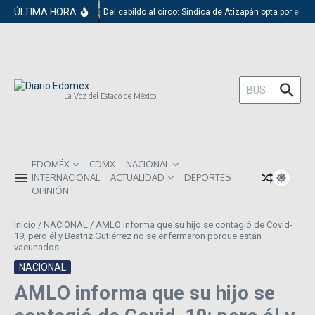
Saltar al contenido
ÚLTIMA HORA
Del cabildo al circo: Síndica de Atizapán opta por el r
Buscar:
La Voz del Estado de México
EDOMÉX
CDMX
NACIONAL
INTERNACIONAL
ACTUALIDAD
DEPORTES
OPINIÓN
Inicio
/
NACIONAL
/
AMLO informa que su hijo se contagió de Covid-
19; pero él y Beatriz Gutiérrez no se enfermaron porque están
vacunados
NACIONAL
AMLO informa que su hijo se