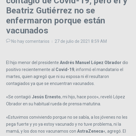
contagió de Covid-19; pero él y
Beatriz Gutiérrez no se
enfermaron porque están
vacunados
No hay comentarios
27 de julio de 2021
8:59 AM
El hijo menor del presidente
Andrés Manuel López Obrador
dio
positivo recientemente al
Covid-19
, informó el mandatario el
martes, quien agregó que ni su esposa ni él resultaron
contagiados ya que se encuentran vacunados.
«Se contagió
Jesús Ernesto
, mi hijo, hace poco», reveló López
Obrador en su habitual rueda de prensa matutina.
«Estuvimos conviviendo porque no se sabía, a los jóvenes no les
pega fuerte y yo ya estoy vacunado y no tuve problema, ni la
mamá, y los dos nos vacunamos con
AstraZeneca
«, agregó. El