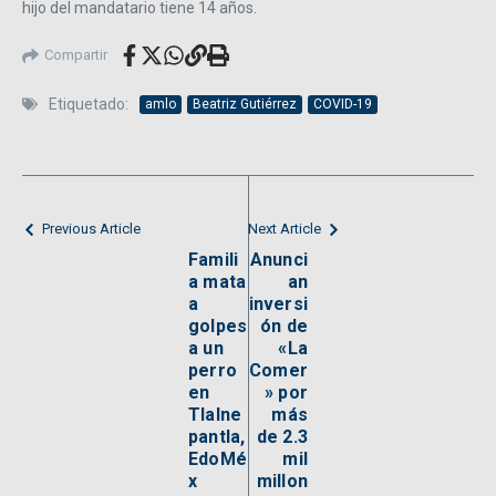
hijo del mandatario tiene 14 años.
Compartir
Etiquetado:
amlo
Beatriz Gutiérrez
COVID-19
Previous Article
Next Article
Famili
Anunci
a mata
an
a
inversi
golpes
ón de
a un
«La
perro
Comer
en
» por
Tlalne
más
pantla,
de 2.3
EdoMé
mil
x
millon