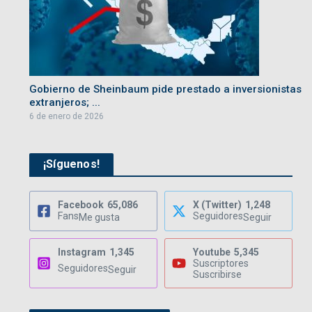
Gobierno de Sheinbaum pide prestado a inversionistas
extranjeros; ...
6 de enero de 2026
¡Síguenos!
Facebook
65,086
X (Twitter)
1,248
Fans
Seguidores
Me gusta
Seguir
Instagram
1,345
Youtube
5,345
Suscriptores
Seguidores
Seguir
Suscribirse