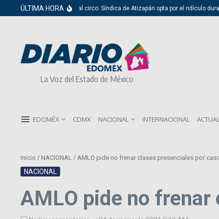
Saltar al contenido
ÚLTIMA HORA
Del cabildo al circo: Síndica de Atizapán opta por el ridículo durante p
La Voz del Estado de México
EDOMÉX
CDMX
NACIONAL
INTERNACIONAL
ACTUA
Inicio
/
NACIONAL
/
AMLO pide no frenar clases presenciales por cas
NACIONAL
AMLO pide no frenar 