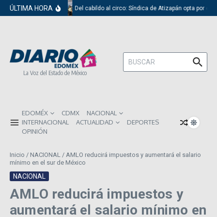
Saltar al contenido
ÚLTIMA HORA
Del cabildo al circo: Síndica de Atizapán opta por el 
Buscar:
La Voz del Estado de México
EDOMÉX
CDMX
NACIONAL
INTERNACIONAL
ACTUALIDAD
DEPORTES
OPINIÓN
Inicio
/
NACIONAL
/
AMLO reducirá impuestos y aumentará el salario
mínimo en el sur de México
NACIONAL
AMLO reducirá impuestos y
aumentará el salario mínimo en