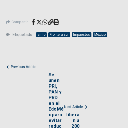
Compartir
Etiquetado:
amlo
Frontera sur
Impuestos
México
Previous Article
Se
unen
PRI,
PAN y
PRD
en el
Next Article
EdoMé
x para
Libera
evitar
n a
reduc
200