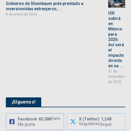
Gobierno de Sheinbaum pide prestado a
inversionistas extranjeros; ...
ISR
6 de enero de 2026
subirá
en
México
para
2026:
Así será
el
impacto
directo
en sa ...
31 de
diciembre
de 2025
¡Síguenos!
Fans
Facebook
65,086
X (Twitter)
1,248
Seguidores
Me gusta
Seguir