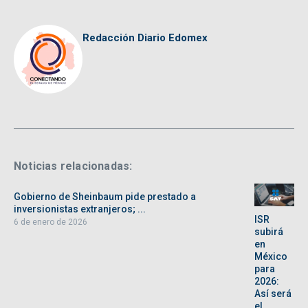
Redacción Diario Edomex
Noticias relacionadas:
Gobierno de Sheinbaum pide prestado a
inversionistas extranjeros; ...
ISR
6 de enero de 2026
subirá
en
México
para
2026:
Así será
el