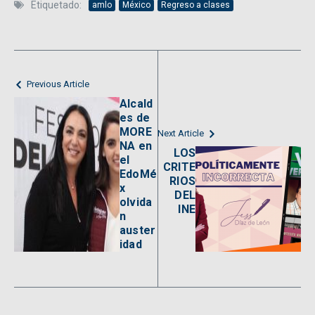
Etiquetado:
amlo
México
Regreso a clases
Previous Article
Alcald
es de
MORE
Next Article
NA en
LOS
el
CRITE
EdoMé
RIOS
x
DEL
olvida
INE
n
auster
idad