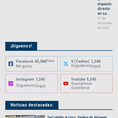
impacto
directo
en sa ...
31 de
diciembre
de 2025
¡Síguenos!
Fans
Facebook
65,086
X (Twitter)
1,248
Seguidores
Me gusta
Seguir
Instagram
1,345
Youtube
5,345
Suscriptores
Seguidores
Seguir
Suscribirse
Noticias destacadas:
Del cabildo al circo: Síndica de Atizapán