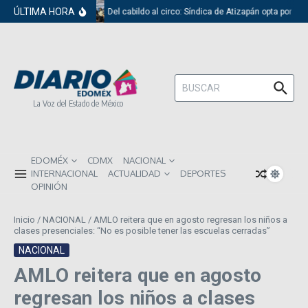
Saltar al contenido
ÚLTIMA HORA
Del cabildo al circo: Síndica de Atizapán opta por el
Buscar:
La Voz del Estado de México
EDOMÉX
CDMX
NACIONAL
INTERNACIONAL
ACTUALIDAD
DEPORTES
OPINIÓN
Inicio
/
NACIONAL
/
AMLO reitera que en agosto regresan los niños a
clases presenciales: “No es posible tener las escuelas cerradas”
NACIONAL
AMLO reitera que en agosto
regresan los niños a clases