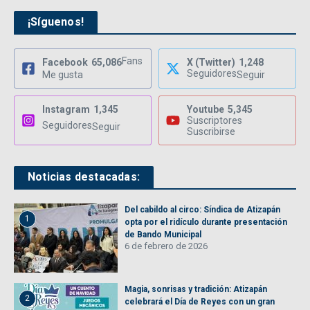
¡Síguenos!
Fans
Facebook
65,086
X (Twitter)
1,248
Seguidores
Me gusta
Seguir
Instagram
1,345
Youtube
5,345
Suscriptores
Seguidores
Seguir
Suscribirse
Noticias destacadas:
Del cabildo al circo: Síndica de Atizapán
1
opta por el ridículo durante presentación
de Bando Municipal
6 de febrero de 2026
Magia, sonrisas y tradición: Atizapán
2
celebrará el Día de Reyes con un gran