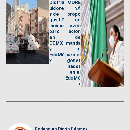
Distrib
MORE
uidore
NA
s de
propo
gas LP
ne
inician
revoc
paro
ación
en
de
CDMX
manda
y
to
EdoMé
para el
x
gober
nador
en el
EdoMé
x
Redacción Diario Edomex