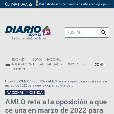
Saltar al contenido
ÚLTIMA HORA
Del cabildo al circo: Síndica de Atizapán opta por el 
Buscar:
La Voz del Estado de México
EDOMÉX
CDMX
NACIONAL
INTERNACIONAL
ACTUALIDAD
DEPORTES
OPINIÓN
Inicio
/
EDOMÉX
/
POLÍTICA
/
AMLO reta a la oposición a que se una en
marzo de 2022 para que revoquen su mandato
NACIONAL
POLÍTICA
AMLO reta a la oposición a que
se una en marzo de 2022 para