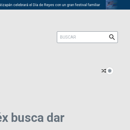
pán celebrará el Día de Reyes con un gran festival familiar
Trump de
Buscar:
éx busca dar