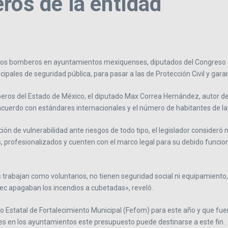
ros de la entidad
 los bomberos en ayuntamientos mexiquenses, diputados del Congreso e
ipales de seguridad pública, para pasar a las de Protección Civil y gar
Bomberos del Estado de México, el diputado Max Correa Hernández, autor d
acuerdo con estándares internacionales y el número de habitantes de la 
ión de vulnerabilidad ante riesgos de todo tipo, el legislador consideró 
 profesionalizados y cuenten con el marco legal para su debido funcio
rabajan como voluntarios, no tienen seguridad social ni equipamiento, a
c apagaban los incendios a cubetadas», reveló.
ndo Estatal de Fortalecimiento Municipal (Fefom) para este año y que f
res en los ayuntamientos este presupuesto puede destinarse a este fin.