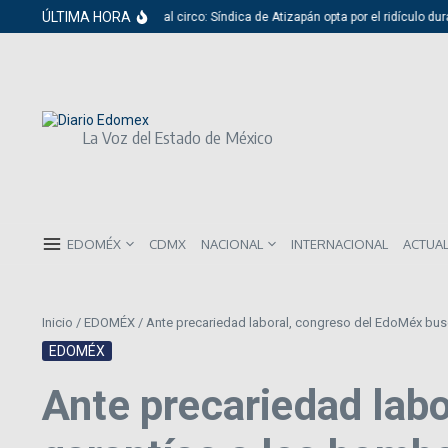
Saltar al contenido
ÚLTIMA HORA
Del cabildo al circo: Síndica de Atizapán opta por el ridículo dura
La Voz del Estado de México
EDOMÉX
CDMX
NACIONAL
INTERNACIONAL
ACTUA
Inicio
/
EDOMÉX
/
Ante precariedad laboral, congreso del EdoMéx busc
EDOMÉX
Ante precariedad lab