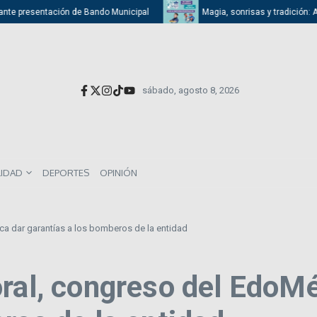
nte presentación de Bando Municipal
Magia, sonrisas y tradición: Atiza
sábado, agosto 8, 2026
LIDAD
DEPORTES
OPINIÓN
a dar garantías a los bomberos de la entidad
oral, congreso del EdoM