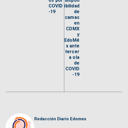
os por
dispon
COVID
ibilidad
-19
de
camas
en
CDMX
y
EdoMé
x ante
tercer
a ola
de
COVID
-19
Redacción Diario Edomex