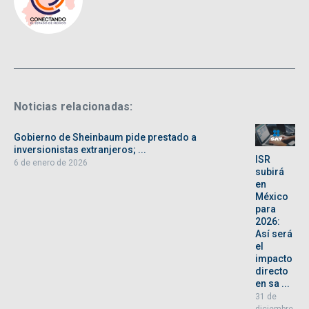
Noticias relacionadas:
Gobierno de Sheinbaum pide prestado a
inversionistas extranjeros; ...
ISR
6 de enero de 2026
subirá
en
México
para
2026:
Así será
el
impacto
directo
en sa ...
31 de