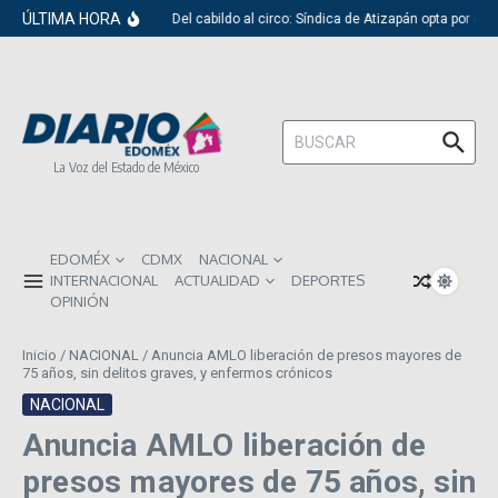
Saltar al contenido
ÚLTIMA HORA
Del cabildo al circo: Síndica de Atizapán opta por el 
Buscar:
La Voz del Estado de México
EDOMÉX
CDMX
NACIONAL
INTERNACIONAL
ACTUALIDAD
DEPORTES
OPINIÓN
Inicio
/
NACIONAL
/
Anuncia AMLO liberación de presos mayores de
75 años, sin delitos graves, y enfermos crónicos
NACIONAL
Anuncia AMLO liberación de
presos mayores de 75 años, sin