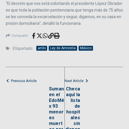
“El decreto que nos está solicitando el presidente López Obrador
es que toda la población penitenciaria que tenga más de 75 años
se les conceda la excarcelación y seguir, digamos, en su casa en
prisión domiciliaria”, detalló la funcionaria.
Compartir
Etiquetado:
amlo
Ley de Amnistía
México
Previous Article
Next Article
Suman
Checa
en el
aquí la
EdoMé
lista
x 93
de
menor
hospit
es
ales
muert
sin