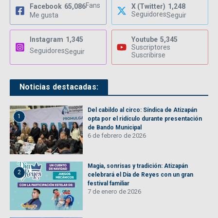
Fans
Facebook
65,086
X (Twitter)
1,248
Seguidores
Me gusta
Seguir
Instagram
1,345
Youtube
5,345
Suscriptores
Seguidores
Seguir
Suscribirse
Noticias destacadas:
Del cabildo al circo: Síndica de Atizapán
1
opta por el ridículo durante presentación
de Bando Municipal
6 de febrero de 2026
Magia, sonrisas y tradición: Atizapán
2
celebrará el Día de Reyes con un gran
festival familiar
7 de enero de 2026