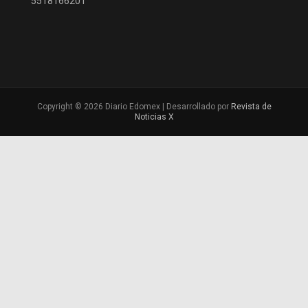
5518166201
Copyright © 2026 Diario Edomex | Desarrollado por
Revista de
Noticias X