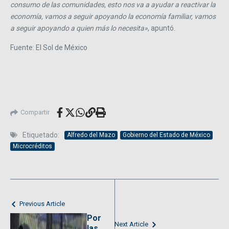
consumo de las comunidades, esto nos va a ayudar a reactivar la
economía, vamos a seguir apoyando la economía familiar, vamos
a seguir apoyando a quien más lo necesita»
, apuntó.
Fuente: El Sol de México
Compartir
Etiquetado:
Alfredo del Mazo
Gobierno del Estado de México
Microcréditos
Previous Article
Por
Next Article
las