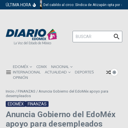
Saltar al contenido
ÚLTIMA HORA
Del cabildo al circo: Síndica de Atizapán opta por el r
Buscar:
La Voz del Estado de México
EDOMÉX
CDMX
NACIONAL
INTERNACIONAL
ACTUALIDAD
DEPORTES
OPINIÓN
Inicio
/
FINANZAS
/
Anuncia Gobierno del EdoMéx apoyo para
desempleados
EDOMÉX
FINANZAS
Anuncia Gobierno del EdoMéx
apoyo para desempleados