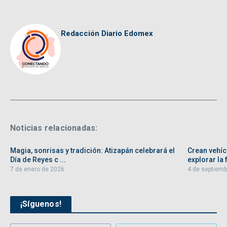
Redacción Diario Edomex
Noticias relacionadas:
Magia, sonrisas y tradición: Atizapán celebrará el
Crean vehíc
Día de Reyes c ...
explorar la f
7 de enero de 2026
4 de septiemb
¡Síguenos!