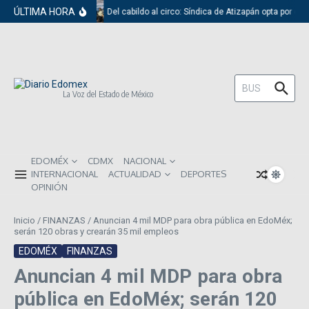
Saltar al contenido
ÚLTIMA HORA
Del cabildo al circo: Síndica de Atizapán opta por el 
Buscar:
La Voz del Estado de México
EDOMÉX
CDMX
NACIONAL
INTERNACIONAL
ACTUALIDAD
DEPORTES
OPINIÓN
Inicio
/
FINANZAS
/
Anuncian 4 mil MDP para obra pública en EdoMéx;
serán 120 obras y crearán 35 mil empleos
EDOMÉX
FINANZAS
Anuncian 4 mil MDP para obra
pública en EdoMéx; serán 120