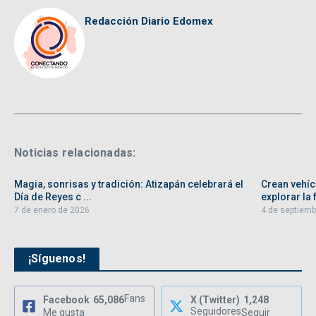
Redacción Diario Edomex
Noticias relacionadas:
Magia, sonrisas y tradición: Atizapán celebrará el
Crean vehíc
Día de Reyes c ...
explorar la f
7 de enero de 2026
4 de septiemb
¡Síguenos!
Fans
Facebook
65,086
X (Twitter)
1,248
Seguidores
Me gusta
Seguir