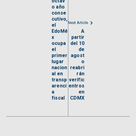
octav
o año
conse
cutivo,
Next Article
el
EdoMé
A
x
partir
ocupa
del 10
el
de
primer
agost
lugar
o
nacion
reabri
al en
rán
transp
verific
arenci
entros
a
en
fiscal
CDMX