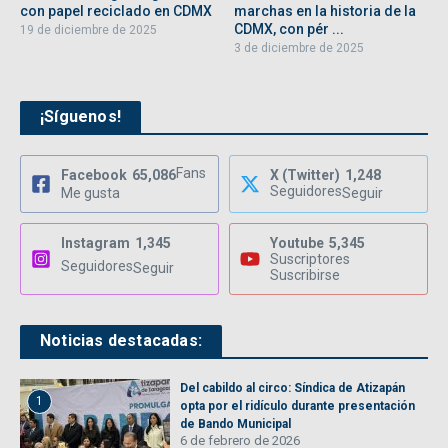
con papel reciclado en CDMX
marchas en la historia de la
CDMX, con pér ...
19 de diciembre de 2025
3 de diciembre de 2025
¡Síguenos!
Fans
Facebook
65,086
X (Twitter)
1,248
Seguidores
Me gusta
Seguir
Instagram
1,345
Youtube
5,345
Suscriptores
Seguidores
Seguir
Suscribirse
Noticias destacadas:
Del cabildo al circo: Síndica de Atizapán
1
opta por el ridículo durante presentación
de Bando Municipal
6 de febrero de 2026