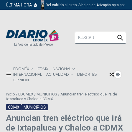
Saltar al contenido
ÚLTIMA HORA
Del cabildo al circo: Síndica de Atizapán opta por el 
Buscar:
La Voz del Estado de México
EDOMÉX
CDMX
NACIONAL
INTERNACIONAL
ACTUALIDAD
DEPORTES
OPINIÓN
Inicio
/
EDOMÉX
/
MUNICIPIOS
/
Anuncian tren eléctrico que irá de
Ixtapaluca y Chalco a CDMX
CDMX
MUNICIPIOS
Anuncian tren eléctrico que irá
de Ixtapaluca y Chalco a CDMX