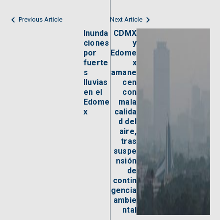
Previous Article
Next Article
Inunda
CDMX
ciones
y
por
Edome
fuerte
x
s
amane
lluvias
cen
en el
con
Edome
mala
x
calida
d del
aire,
tras
suspe
nsión
de
contin
gencia
ambie
ntal