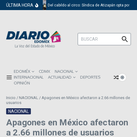
Saltar al contenido
ÚLTIMA HORA
Del cabildo al circo: Síndica de Atizapán opta por el 
Buscar:
La Voz del Estado de México
EDOMÉX
CDMX
NACIONAL
INTERNACIONAL
ACTUALIDAD
DEPORTES
OPINIÓN
Inicio
/
NACIONAL
/
Apagones en México afectaron a 2.66 millones de
usuarios
NACIONAL
Apagones en México afectaron
a 2.66 millones de usuarios