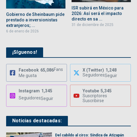
ISR subirá en México para
2026: Así será el impacto
Gobierno de Sheinbaum pide
directo en sa ...
prestado a inversionistas
31 de diciembre de 2025
extranjeros; ...
6 de enero de 2026
¡Síguenos!
Fans
Facebook
65,086
X (Twitter)
1,248
Seguidores
Me gusta
Seguir
Instagram
1,345
Youtube
5,345
Suscriptores
Seguidores
Seguir
Suscribirse
Noticias destacadas:
Del cabildo al circo: Síndica de Atizapán