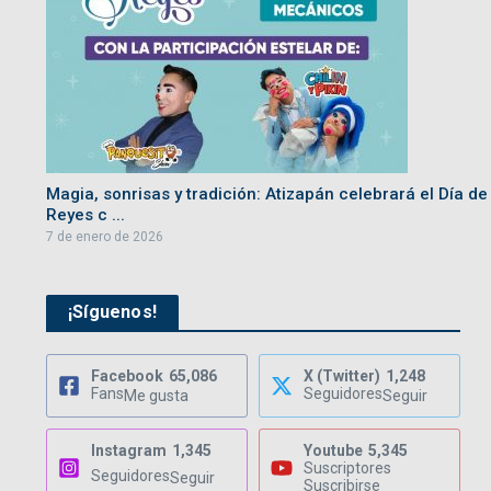
Magia, sonrisas y tradición: Atizapán celebrará el Día de
Reyes c ...
7 de enero de 2026
¡Síguenos!
Facebook
65,086
X (Twitter)
1,248
Fans
Seguidores
Me gusta
Seguir
Instagram
1,345
Youtube
5,345
Suscriptores
Seguidores
Seguir
Suscribirse