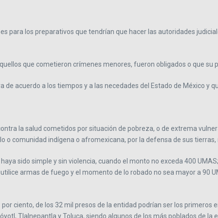
s para los preparativos que tendrían que hacer las autoridades judicial
a aquellos que cometieron crímenes menores, fueron obligados o que su
de acuerdo a los tiempos y a las necedades del Estado de México y qu
ntra la salud cometidos por situación de pobreza, o de extrema vulnera
o comunidad indígena o afromexicana, por la defensa de sus tierras, no
 haya sido simple y sin violencia, cuando el monto no exceda 400 UMAS; 
o utilice armas de fuego y el momento de lo robado no sea mayor a 90 U
r ciento, de los 32 mil presos de la entidad podrían ser los primeros en 
óyotl, Tlalnepantla y Toluca, siendo algunos de los más poblados de la e