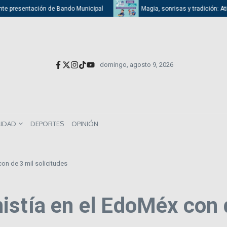
presentación de Bando Municipal
Magia, sonrisas y tradición: Atizapán
domingo, agosto 9, 2026
LIDAD
DEPORTES
OPINIÓN
on de 3 mil solicitudes
stía en el EdoMéx con d