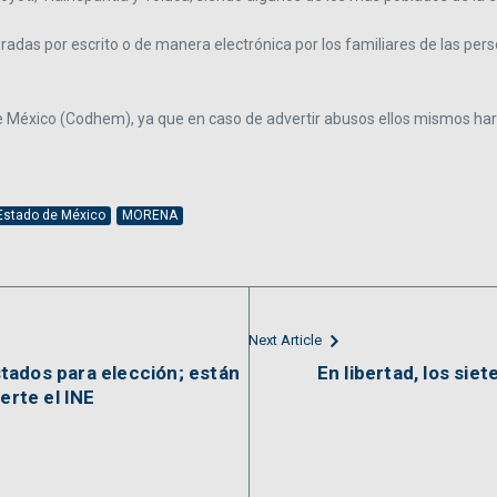
boradas por escrito o de manera electrónica por los familiares de las p
xico (Codhem), ya que en caso de advertir abusos ellos mismos harían l
 Estado de México
MORENA
Next Article
tados para elección; están
En libertad, los si
erte el INE