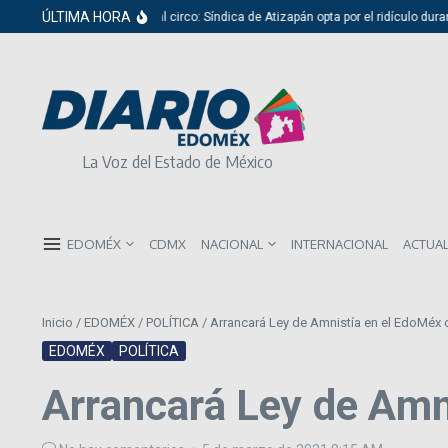
Saltar al contenido
ÚLTIMA HORA
Del cabildo al circo: Síndica de Atizapán opta por el ridículo durante 
La Voz del Estado de México
EDOMÉX
CDMX
NACIONAL
INTERNACIONAL
ACTUA
Inicio
/
EDOMÉX
/
POLÍTICA
/
Arrancará Ley de Amnistía en el EdoMéx c
EDOMÉX
POLÍTICA
Arrancará Ley de Amni