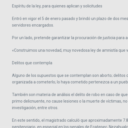
Espíritu de la ley, para quienes aplican y solicitudes
Entró en vigor el 5 de enero pasado y brindó un plazo de dos mese
servidores encargados.
Por un lado, pretende garantizar la procuración de justicia par
«Construimos una novedad, muy novedosa ley de amnistía que va 
Delitos que contempla
Alguno de los supuestos que se contemplan son aborto; delitos co
organizada a cometerlo; lo haya cometido pertenezca a un pueblo 
También son materia de análisis el delito de robo en caso de que
primo delicnuente, no cause lesiones o la muerte de víctimas, n
investigación, entre otros.
En este sentido, el magistrado calculó que aproximadamente 7.8 po
penitenciario, en especial en los penales de Ecatepec, Nezahualc