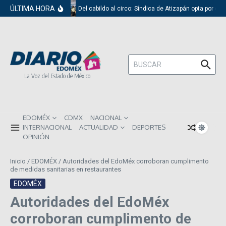
Saltar al contenido
ÚLTIMA HORA
Del cabildo al circo: Síndica de Atizapán opta por el 
Buscar:
La Voz del Estado de México
EDOMÉX
CDMX
NACIONAL
INTERNACIONAL
ACTUALIDAD
DEPORTES
OPINIÓN
Inicio
/
EDOMÉX
/
Autoridades del EdoMéx corroboran cumplimento
de medidas sanitarias en restaurantes
EDOMÉX
Autoridades del EdoMéx
corroboran cumplimento de