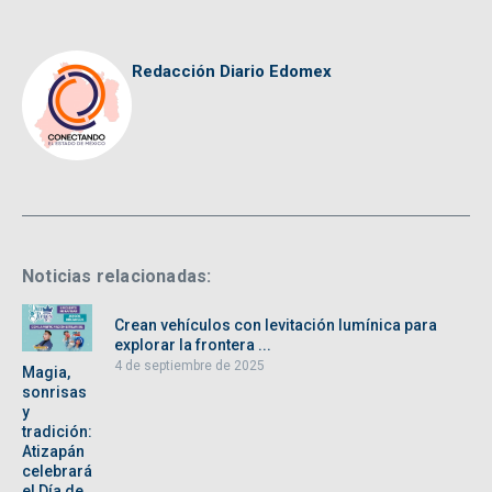
Redacción Diario Edomex
Noticias relacionadas:
Crean vehículos con levitación lumínica para
explorar la frontera ...
4 de septiembre de 2025
Magia,
sonrisas
y
tradición:
Atizapán
celebrará
el Día de