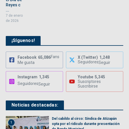
Reyes c
...
7 de enero
de 2026
¡Síguenos!
Fans
Facebook
65,086
X (Twitter)
1,248
Seguidores
Me gusta
Seguir
Instagram
1,345
Youtube
5,345
Suscriptores
Seguidores
Seguir
Suscribirse
Noticias destacadas:
Del cabildo al circo: Síndica de Atizapán
1
opta por el ridículo durante presentación
de Bando Municipal