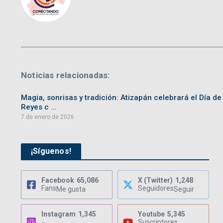
Noticias relacionadas:
Magia, sonrisas y tradición: Atizapán celebrará el Día de
Reyes c ...
7 de enero de 2026
¡Síguenos!
Facebook
65,086
X (Twitter)
1,248
Fans
Seguidores
Me gusta
Seguir
Instagram
1,345
Youtube
5,345
Suscriptores