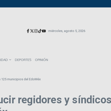
versionistas extranjeros; emite nueva deuda externa
el impacto directo en salarios y precios
munes entre los mexicanos
miércoles, agosto 5, 2026
LIDAD
DEPORTES
OPINIÓN
os 125 municipios del EdoMéx
cir regidores y síndicos