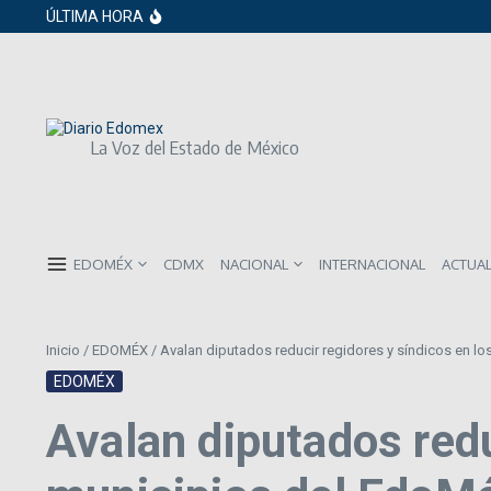
Saltar al contenido
Gobierno de Sheinbaum pide prestado a in
ÚLTIMA HORA
ISR subirá en México para 2026: Así será 
Año Nuevo 2026: Los propósitos más co
La Voz del Estado de México
EDOMÉX
CDMX
NACIONAL
INTERNACIONAL
ACTUA
Inicio
/
EDOMÉX
/
Avalan diputados reducir regidores y síndicos en l
EDOMÉX
Avalan diputados redu