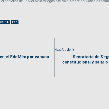
 en el gobierno de Eruviel Ávila Villegas estuvo al frente del Consejo Est
ORENA
Pan
Next Article
en el EdoMéx por vacuna
Secrataría de Seg
constitucional y salario