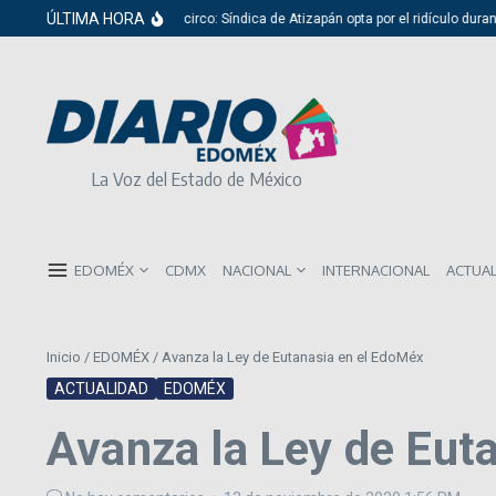
Saltar al contenido
ÚLTIMA HORA
Del cabildo al circo: Síndica de Atizapán opta por el ridículo durante pre
La Voz del Estado de México
EDOMÉX
CDMX
NACIONAL
INTERNACIONAL
ACTUA
Inicio
/
EDOMÉX
/
Avanza la Ley de Eutanasia en el EdoMéx
ACTUALIDAD
EDOMÉX
Avanza la Ley de Eut