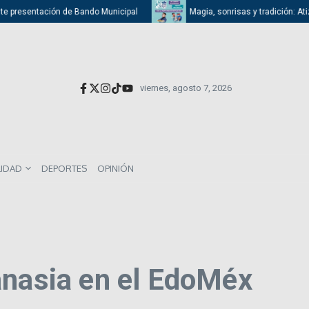
sentación de Bando Municipal
Magia, sonrisas y tradición: Atizapán ce
viernes, agosto 7, 2026
LIDAD
DEPORTES
OPINIÓN
anasia en el EdoMéx