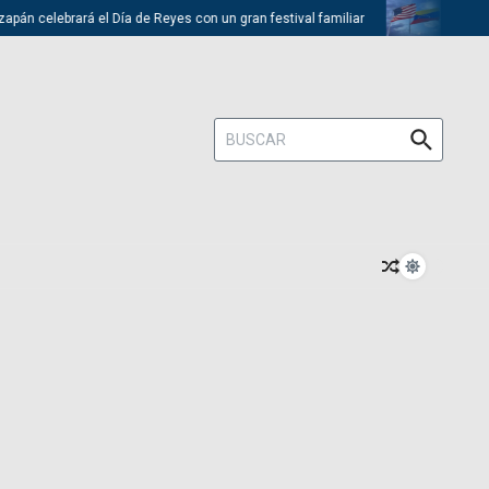
lebrará el Día de Reyes con un gran festival familiar
Trump descarta
Buscar: