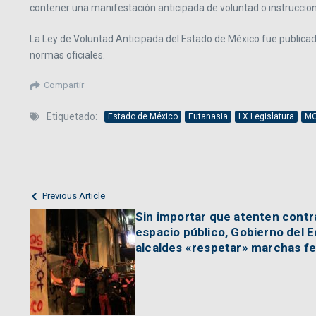
contener una manifestación anticipada de voluntad o instruccione
La Ley de Voluntad Anticipada del Estado de México fue publicad
normas oficiales.
Compartir
Etiquetado:
Estado de México
Eutanasia
LX Legislatura
M
Previous Article
Sin importar que atenten contra
espacio público, Gobierno del 
alcaldes «respetar» marchas f