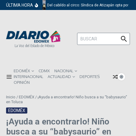
Saltar al contenido
ÚLTIMA HORA
Del cabildo al circo: Síndica de Atizapán opta por el 
Buscar:
La Voz del Estado de México
EDOMÉX
CDMX
NACIONAL
INTERNACIONAL
ACTUALIDAD
DEPORTES
OPINIÓN
Inicio
/
EDOMÉX
/
¡Ayuda a encontrarlo! Niño busca a su “babysaurio”
en Toluca
EDOMÉX
¡Ayuda a encontrarlo! Niño
busca a su “babysaurio” en