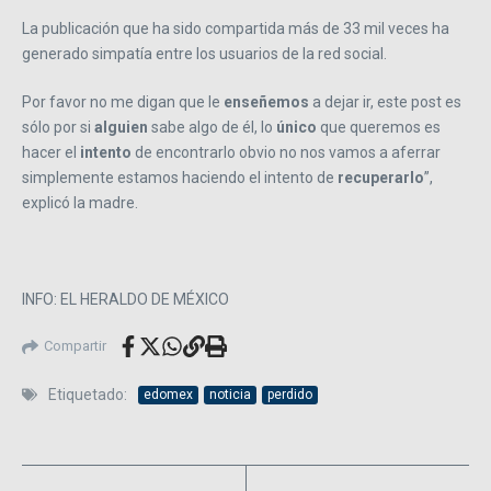
La publicación que ha sido compartida más de 33 mil veces ha
generado simpatía entre los usuarios de la red social.
Por favor no me digan que le
enseñemos
a dejar ir, este post es
sólo por si
alguien
sabe algo de él, lo
único
que queremos es
hacer el
intento
de encontrarlo obvio no nos vamos a aferrar
simplemente estamos haciendo el intento de
recuperarlo
”
,
explicó la madre.
INFO: EL HERALDO DE MÉXICO
Compartir
Etiquetado:
edomex
noticia
perdido