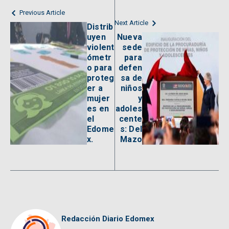
Previous Article
Next Article
Distrib
uyen
Nueva
violent
sede
ómetr
para
o para
defen
proteg
sa de
er a
niños
mujer
y
es en
adoles
el
cente
Edome
s: Del
x.
Mazo
Redacción Diario Edomex