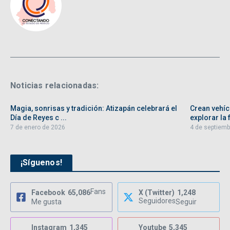
Noticias relacionadas:
Magia, sonrisas y tradición: Atizapán celebrará el
Crean vehíc
Día de Reyes c ...
explorar la f
7 de enero de 2026
4 de septiemb
¡Síguenos!
Fans
Facebook
65,086
X (Twitter)
1,248
Seguidores
Me gusta
Seguir
Instagram
1,345
Youtube
5,345