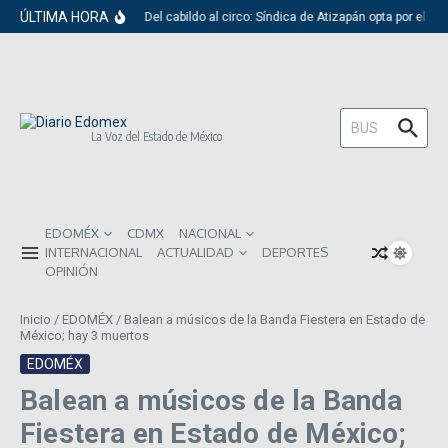
Saltar al contenido
ÚLTIMA HORA
Del cabildo al circo: Síndica de Atizapán opta por el ri
Buscar:
La Voz del Estado de México
EDOMÉX
CDMX
NACIONAL
INTERNACIONAL
ACTUALIDAD
DEPORTES
OPINIÓN
Inicio
/
EDOMÉX
/
Balean a músicos de la Banda Fiestera en Estado de
México; hay 3 muertos
EDOMÉX
Balean a músicos de la Banda
Fiestera en Estado de México;