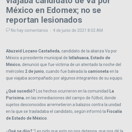
viajaba candidato de Va por
México en Edomex; no se
reportan lesionados
No hay comentarios
4 de junio de 2021
8:02 AM
Abuzeid Lozano Castañeda
, candidato de la alianza Va por
México a presidente municipal de
Ixtlahuaca
,
Estado de
México
, denunció que fue víctima de un atentado la noche del
miércoles
2 de junio
, cuando fue baleada la
camioneta
en la
que viajaba acompañado por algunos integrantes de su equipo.
¿Qué sucedió?
Los hechos ocurrieron en la comunidad
La
Purísima
, en las inmediaciones del campo de fútbol, donde
sujetos desconocidos arremetieron a balazos contra la unidad
en la que se trasladaba el candidato, según informó la
Fiscalía
de Estado de México
.
¿Qué se dijo?
“Les pido que esto no nos detenga, que nos dé la