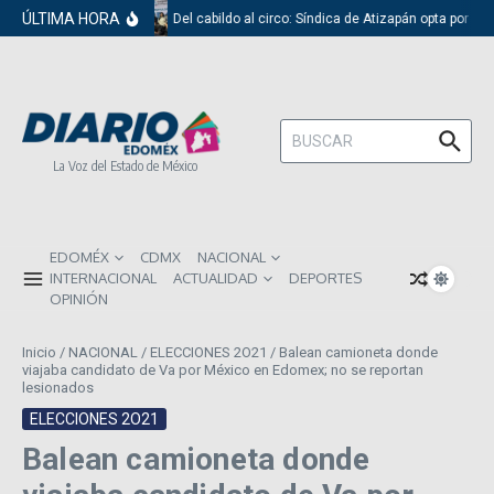
Saltar al contenido
ÚLTIMA HORA
Del cabildo al circo: Síndica de Atizapán opta por el
Buscar:
La Voz del Estado de México
EDOMÉX
CDMX
NACIONAL
INTERNACIONAL
ACTUALIDAD
DEPORTES
OPINIÓN
Inicio
/
NACIONAL
/
ELECCIONES 2O21
/
Balean camioneta donde
viajaba candidato de Va por México en Edomex; no se reportan
lesionados
ELECCIONES 2O21
Balean camioneta donde