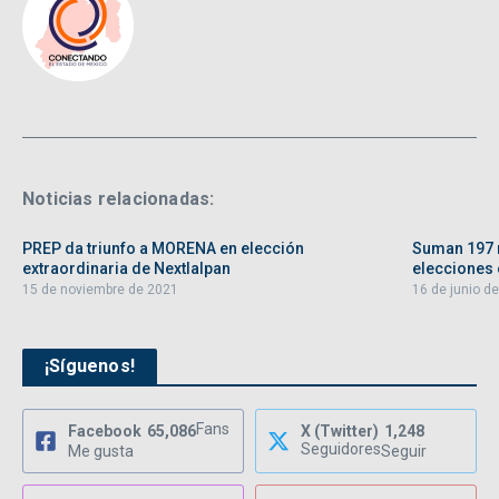
Noticias relacionadas:
PREP da triunfo a MORENA en elección
Suman 197 
extraordinaria de Nextlalpan
elecciones e
15 de noviembre de 2021
16 de junio d
¡Síguenos!
Fans
Facebook
65,086
X (Twitter)
1,248
Seguidores
Me gusta
Seguir