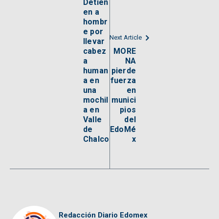
Detien
en a
hombr
e por
Next Article
llevar
cabez
MORE
a
NA
human
pierde
a en
fuerza
una
en
mochil
munici
a en
pios
Valle
del
de
EdoMé
Chalco
x
Redacción Diario Edomex