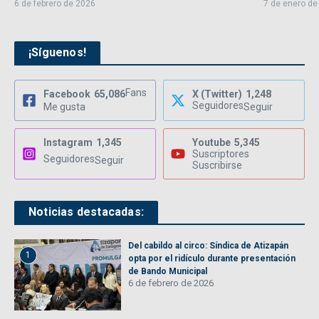
6 de febrero de 2026
7 de enero de
¡Síguenos!
Fans
Facebook
65,086
X (Twitter)
1,248
Seguidores
Me gusta
Seguir
Instagram
1,345
Youtube
5,345
Suscriptores
Seguidores
Seguir
Suscribirse
Noticias destacadas:
Del cabildo al circo: Síndica de Atizapán
1
opta por el ridículo durante presentación
de Bando Municipal
6 de febrero de 2026