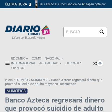
Saltar al contenido
ÚLTIMA HORA
Del cabildo al circo: Síndica de Atizapán opta por el 
Buscar:
La Voz del Estado de México
EDOMÉX
CDMX
NACIONAL
INTERNACIONAL
ACTUALIDAD
DEPORTES
OPINIÓN
Inicio
/
EDOMÉX
/
MUNICIPIOS
/
Banco Azteca regresará dinero que
provocó suicidio de adulto mayor en Huehuetoca
MUNICIPIOS
Banco Azteca regresará dinero
que provocó suicidio de adulto