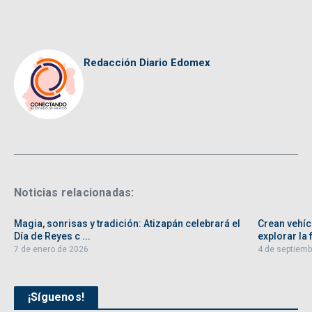
Redacción Diario Edomex
Noticias relacionadas:
Magia, sonrisas y tradición: Atizapán celebrará el
Crean vehíc
Día de Reyes c ...
explorar la f
7 de enero de 2026
4 de septiemb
¡Síguenos!