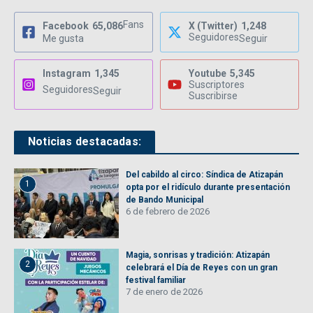
Fans
Facebook
65,086
X (Twitter)
1,248
Seguidores
Me gusta
Seguir
Instagram
1,345
Youtube
5,345
Suscriptores
Seguidores
Seguir
Suscribirse
Noticias destacadas:
Del cabildo al circo: Síndica de Atizapán
1
opta por el ridículo durante presentación
de Bando Municipal
6 de febrero de 2026
Magia, sonrisas y tradición: Atizapán
2
celebrará el Día de Reyes con un gran
festival familiar
7 de enero de 2026