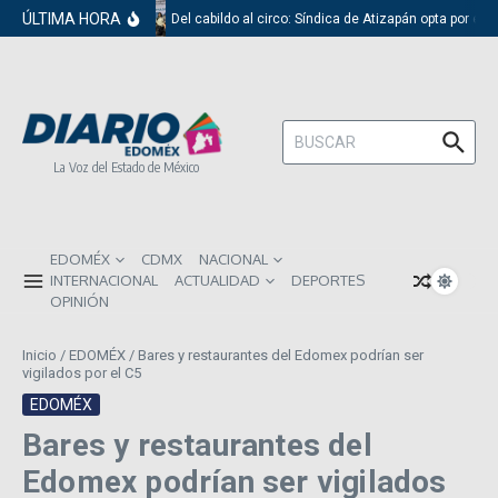
Saltar al contenido
ÚLTIMA HORA
Del cabildo al circo: Síndica de Atizapán opta por el 
Buscar:
La Voz del Estado de México
EDOMÉX
CDMX
NACIONAL
INTERNACIONAL
ACTUALIDAD
DEPORTES
OPINIÓN
Inicio
/
EDOMÉX
/
Bares y restaurantes del Edomex podrían ser
vigilados por el C5
EDOMÉX
Bares y restaurantes del
Edomex podrían ser vigilados