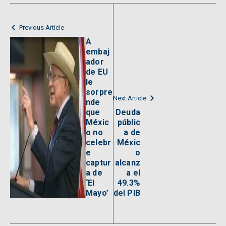
Previous Article
A
embaj
ador
de EU
le
sorpre
Next Article
nde
que
Deuda
Méxic
públic
o no
a de
celebr
Méxic
e
o
captur
alcanz
a de
a el
‘El
49.3%
Mayo’
del PIB