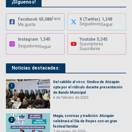
¡Síguenos!
Fans
Facebook
65,086
X (Twitter)
1,248
Seguidores
Me gusta
Seguir
Instagram
1,345
Youtube
5,345
Suscriptores
Seguidores
Seguir
Suscribirse
Noticias destacadas:
Del cabildo al circo: Síndica de Atizapán
1
opta por el ridículo durante presentación
de Bando Municipal
6 de febrero de 2026
Magia, sonrisas y tradición: Atizapán
2
celebrará el Día de Reyes con un gran
festival familiar
7 de enero de 2026