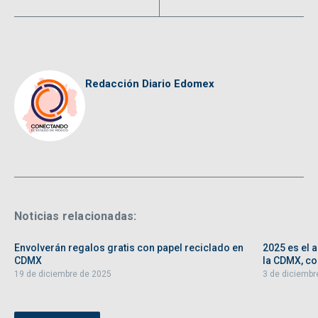
Redacción Diario Edomex
Noticias relacionadas:
Envolverán regalos gratis con papel reciclado en
2025 es el 
CDMX
la CDMX, con
19 de diciembre de 2025
3 de diciembr