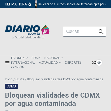
Saltar al contenido
ÚLTIMA HORA
Del cabildo al circo: Síndica de Atizapán opta por el r
Buscar:
La Voz del Estado de México
EDOMÉX
CDMX
NACIONAL
INTERNACIONAL
ACTUALIDAD
DEPORTES
OPINIÓN
Inicio
/
CDMX
/
Bloquean vialidades de CDMX por agua contaminada
CDMX
Bloquean vialidades de CDMX
por agua contaminada