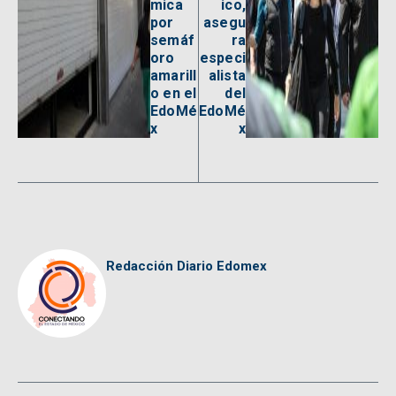
mica
ico,
por
asegu
semáf
ra
oro
especi
amarill
alista
o en el
del
EdoMé
EdoMé
x
x
Redacción Diario Edomex