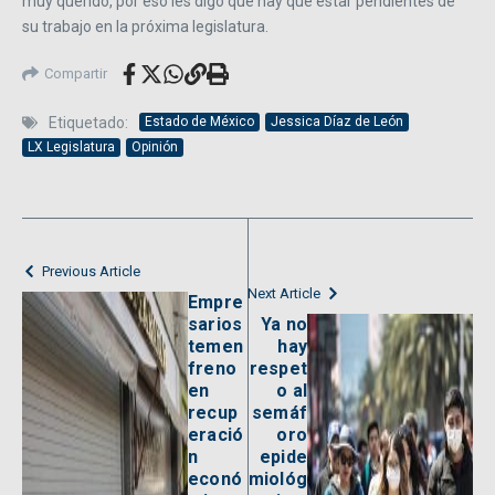
muy querido, por eso les digo que hay que estar pendientes de
su trabajo en la próxima legislatura.
Compartir
Etiquetado:
Estado de México
Jessica Díaz de León
LX Legislatura
Opinión
Previous Article
Next Article
Empre
sarios
Ya no
temen
hay
freno
respet
en
o al
recup
semáf
eració
oro
n
epide
econó
miológ