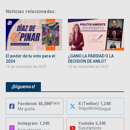
Noticias relacionadas:
El poder de tu voto para el
¿GANO LA PARIDAD O LA
2024
DECISIÓN DE AMLO?
15 de noviembre de 2023
13 de noviembre de 2023
¡Síguenos!
Fans
Facebook
65,086
X (Twitter)
1,248
Seguidores
Me gusta
Seguir
Instagram
1,345
Youtube
5,345
Suscriptores
Seguidores