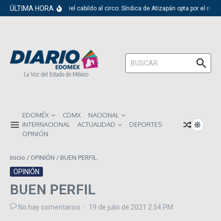
Saltar al contenido
ÚLTIMA HORA
Del cabildo al circo: Síndica de Atizapán opta por el ridí
Buscar:
La Voz del Estado de México
EDOMÉX
CDMX
NACIONAL
INTERNACIONAL
ACTUALIDAD
DEPORTES
OPINIÓN
Inicio
/
OPINIÓN
/
BUEN PERFIL
OPINIÓN
BUEN PERFIL
No hay comentarios
19 de julio de 2021
2:54 PM