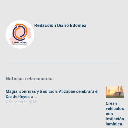
Redacción Diario Edomex
Noticias relacionadas:
Magia, sonrisas y tradición: Atizapán celebrará el
Día de Reyes c ...
7 de enero de 2026
Crean
vehículos
con
levitación
lumínica