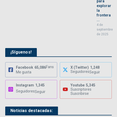
para
explorar
la
frontera
...
4 de
septiembre
de 2025
¡Síguenos!
Fans
Facebook
65,086
X (Twitter)
1,248
Seguidores
Me gusta
Seguir
Instagram
1,345
Youtube
5,345
Suscriptores
Seguidores
Seguir
Suscribirse
Noticias destacadas: