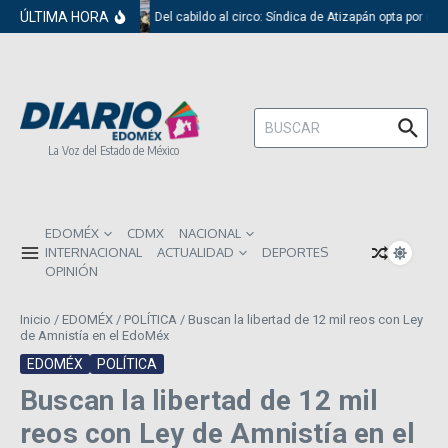
Saltar al contenido
ÚLTIMA HORA
Del cabildo al circo: Síndica de Atizapán opta por el 
Buscar:
La Voz del Estado de México
EDOMÉX
CDMX
NACIONAL
INTERNACIONAL
ACTUALIDAD
DEPORTES
OPINIÓN
Inicio
/
EDOMÉX
/
POLÍTICA
/
Buscan la libertad de 12 mil reos con Ley
de Amnistía en el EdoMéx
EDOMÉX
POLÍTICA
Buscan la libertad de 12 mil
reos con Ley de Amnistía en el