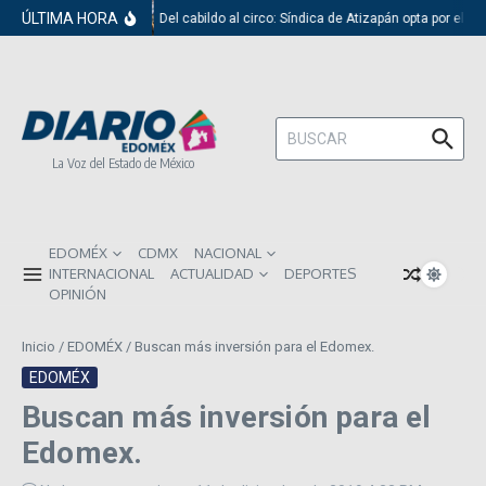
Saltar al contenido
ÚLTIMA HORA
Del cabildo al circo: Síndica de Atizapán opta por el r
Buscar:
La Voz del Estado de México
EDOMÉX
CDMX
NACIONAL
INTERNACIONAL
ACTUALIDAD
DEPORTES
OPINIÓN
Inicio
/
EDOMÉX
/
Buscan más inversión para el Edomex.
EDOMÉX
Buscan más inversión para el
Edomex.