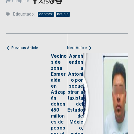
Compartir
Etiquetado:
edomex
noticia
Previous Article
Next Article
Vecino
Apreh
s de
enden
zona
a
Esmer
Antoni
alda
o por
en
secue
Atizap
strar a
án
taxista
deben
del
450
Estado
millon
de
es de
Méxic
pesos
o,
por el
quien