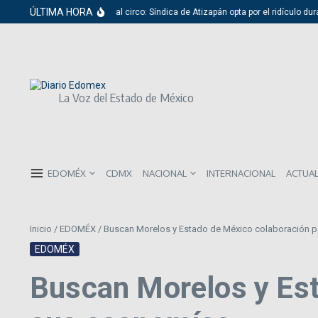
Saltar al contenido
ÚLTIMA HORA
Del cabildo al circo: Síndica de Atizapán opta por el ridículo dura
La Voz del Estado de México
EDOMÉX
CDMX
NACIONAL
INTERNACIONAL
ACTUA
Inicio
/
EDOMÉX
/
Buscan Morelos y Estado de México colaboración p
EDOMÉX
Buscan Morelos y Est