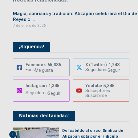
Magia, sonrisas y tradición: Atizapán celebrará el Día de
Reyes c ...
7 de enero de 2026
¡Síguenos!
Facebook
65,086
X (Twitter)
1,248
Fans
Seguidores
Me gusta
Seguir
Instagram
1,345
Youtube
5,345
Suscriptores
Seguidores
Seguir
Suscribirse
Noticias destacadas:
Del cabildo al circo: Síndica de
1
Atizapán opta por el ridículo