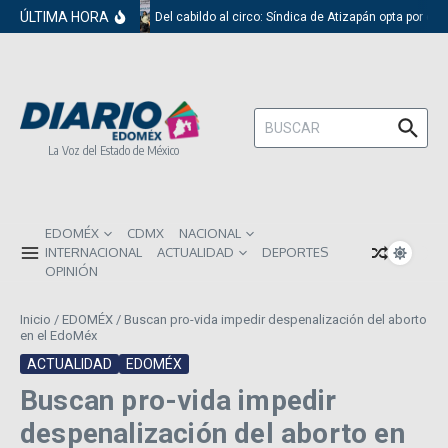
Saltar al contenido
ÚLTIMA HORA
Del cabildo al circo: Síndica de Atizapán opta por el 
Buscar:
La Voz del Estado de México
EDOMÉX
CDMX
NACIONAL
INTERNACIONAL
ACTUALIDAD
DEPORTES
OPINIÓN
Inicio
/
EDOMÉX
/
Buscan pro-vida impedir despenalización del aborto
en el EdoMéx
ACTUALIDAD
EDOMÉX
Buscan pro-vida impedir
despenalización del aborto en