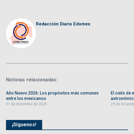
Redacción Diario Edomex
Noticias relacionadas:
Año Nuevo 2026: Los propósitos más comunes
El cielo de
entre los mexicanos
astronómic
31 de diciembre de 2025
29 de diciemb
¡Síguenos!