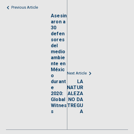
Previous Article
Asesin
aron a
30
defen
sores
del
medio
ambie
nte en
Méxic
Next Article
o
durant
LA
e
NATUR
2020:
ALEZA
Global
NO DA
Witnes
TREGU
s
A