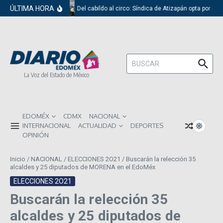
Saltar al contenido
ÚLTIMA HORA
Del cabildo al circo: Síndica de Atizapán opta por el 
Buscar:
La Voz del Estado de México
EDOMÉX
CDMX
NACIONAL
INTERNACIONAL
ACTUALIDAD
DEPORTES
OPINIÓN
Inicio
/
NACIONAL
/
ELECCIONES 2O21
/
Buscarán la relección 35
alcaldes y 25 diputados de MORENA en el EdoMéx
ELECCIONES 2O21
Buscarán la relección 35
alcaldes y 25 diputados de