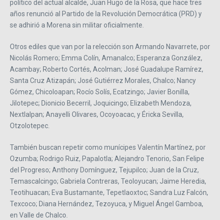
político del actual alcalde, Juan Hugo de la Rosa, que hace tres
años renunció al Partido de la Revolución Democrática (PRD) y
se adhirió a Morena sin militar oficialmente.
Otros ediles que van por la relección son Armando Navarrete, por
Nicolás Romero; Emma Colín, Amanalco; Esperanza González,
Acambay; Roberto Cortés, Acolman; José Guadalupe Ramírez,
Santa Cruz Atizapán; José Gutiérrez Morales, Chalco; Nancy
Gómez, Chicoloapan; Rocío Solís, Ecatzingo; Javier Bonilla,
Jilotepec; Dionicio Becerril, Joquicingo; Elizabeth Mendoza,
Nextlalpan; Anayelli Olivares, Ocoyoacac, y Éricka Sevilla,
Otzolotepec.
También buscan repetir como munícipes Valentín Martínez, por
Ozumba; Rodrigo Ruiz, Papalotla; Alejandro Tenorio, San Felipe
del Progreso; Anthony Domínguez, Tejupilco; Juan de la Cruz,
Temascalcingo; Gabriela Contreras, Teoloyucan; Jaime Heredia,
Teotihuacan; Eva Bustamante, Tepetlaoxtoc; Sandra Luz Falcón,
Texcoco; Diana Hernández, Tezoyuca, y Miguel Ángel Gamboa,
en Valle de Chalco.