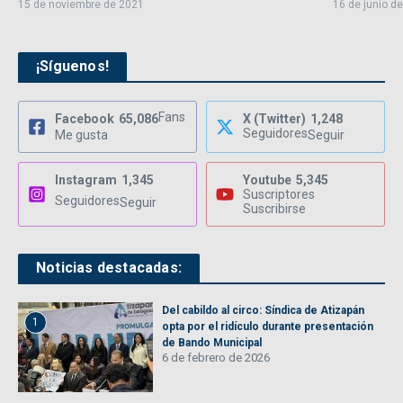
15 de noviembre de 2021
16 de junio d
¡Síguenos!
Fans
Facebook
65,086
X (Twitter)
1,248
Seguidores
Me gusta
Seguir
Instagram
1,345
Youtube
5,345
Suscriptores
Seguidores
Seguir
Suscribirse
Noticias destacadas:
Del cabildo al circo: Síndica de Atizapán
1
opta por el ridículo durante presentación
de Bando Municipal
6 de febrero de 2026