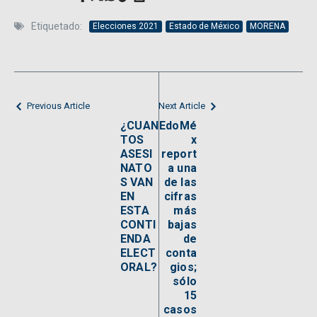
Etiquetado:
Elecciones 2021
Estado de México
MORENA
Previous Article
Next Article
¿CUAN
EdoMé
TOS
x
ASESI
report
NATO
a una
S VAN
de las
EN
cifras
ESTA
más
CONTI
bajas
ENDA
de
ELECT
conta
ORAL?
gios;
sólo
15
casos