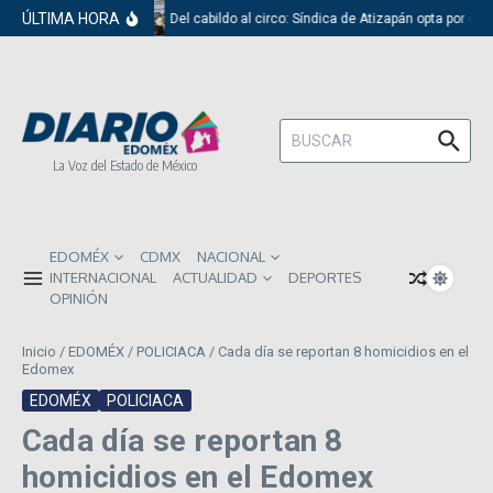
Saltar al contenido
ÚLTIMA HORA
Del cabildo al circo: Síndica de Atizapán opta por el 
Buscar:
La Voz del Estado de México
EDOMÉX
CDMX
NACIONAL
INTERNACIONAL
ACTUALIDAD
DEPORTES
OPINIÓN
Inicio
/
EDOMÉX
/
POLICIACA
/
Cada día se reportan 8 homicidios en el
Edomex
EDOMÉX
POLICIACA
Cada día se reportan 8
homicidios en el Edomex