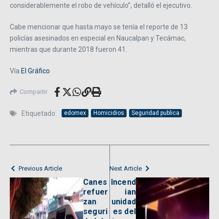
considerablemente el robo de vehículo”, detalló el ejecutivo.
Cabe mencionar que hasta mayo se tenía el reporte de 13
policías asesinados en especial en Naucalpan y Tecámac,
mientras que durante 2018 fueron 41.
Vía
El Gráfico
Compartir
Etiquetado:
edomex
Homicidios
Seguridad publica
Previous Article
Next Article
Canes
Incend
refuer
ian
zan
unidad
seguri
es del