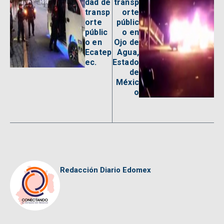
dad de
transp
transp
orte
orte
públic
públic
o en
o en
Ojo de
Ecatep
Agua,
ec.
Estado
de
Méxic
o
Redacción Diario Edomex