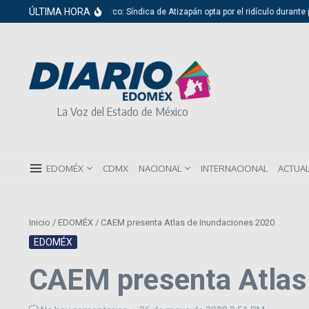
Saltar al contenido
ÚLTIMA HORA
Del cabildo al circo: Síndica de Atizapán opta por el ridículo durante pres
La Voz del Estado de México
EDOMÉX
CDMX
NACIONAL
INTERNACIONAL
ACTUA
Inicio
/
EDOMÉX
/
CAEM presenta Atlas de Inundaciones 2020
EDOMÉX
CAEM presenta Atlas