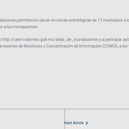
undaciones permitieron ubicar en zonas estratégicas de 17 municipios a
no a los mexiquenses.
web http://caem.edomex.gob.mx/atlas_de_inundaciones y a participar acti
 Operaciones de Monitoreo y Concentración de Información (COMCI), a lo
Next Article