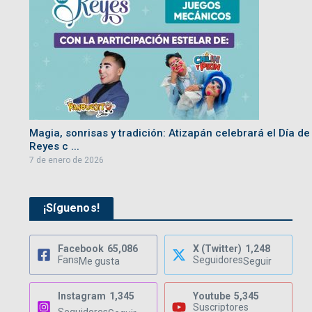
Magia, sonrisas y tradición: Atizapán celebrará el Día de
Reyes c ...
7 de enero de 2026
¡Síguenos!
Facebook
65,086
X (Twitter)
1,248
Fans
Seguidores
Me gusta
Seguir
Instagram
1,345
Youtube
5,345
Suscriptores