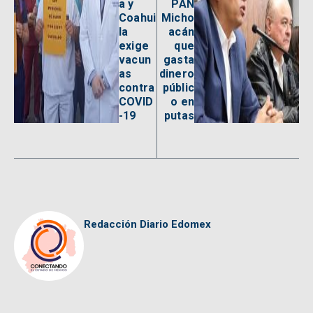
a y
PAN
Coahui
Micho
la
acán
exige
que
vacun
gasta
as
dinero
contra
públic
COVID
o en
-19
putas
Redacción Diario Edomex