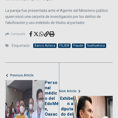
La pareja fue presentada ante el Agente del Ministerio público
quien inició una carpeta de investigación por los delitos de
falsificación y uso indebido de títulos al portador.
Compartir
Etiquetado:
Banco Azteca
FGJEM
Fraude
huehuetoca
Previous Article
Perso
nal
Next Article
médic
o del
Exhibe
EdoMé
n a
x,
diputa
Oaxac
do del