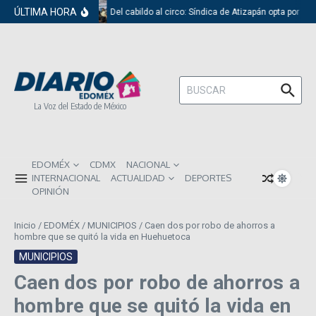
Saltar al contenido
ÚLTIMA HORA
Del cabildo al circo: Síndica de Atizapán opta por el 
Buscar:
La Voz del Estado de México
EDOMÉX
CDMX
NACIONAL
INTERNACIONAL
ACTUALIDAD
DEPORTES
OPINIÓN
Inicio
/
EDOMÉX
/
MUNICIPIOS
/
Caen dos por robo de ahorros a
hombre que se quitó la vida en Huehuetoca
MUNICIPIOS
Caen dos por robo de ahorros a
hombre que se quitó la vida en