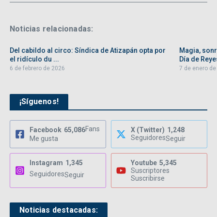
Noticias relacionadas:
Del cabildo al circo: Síndica de Atizapán opta por
Magia, sonri
el ridículo du ...
Día de Reyes
6 de febrero de 2026
7 de enero de
¡Síguenos!
Fans
Facebook
65,086
X (Twitter)
1,248
Seguidores
Me gusta
Seguir
Instagram
1,345
Youtube
5,345
Suscriptores
Seguidores
Seguir
Suscribirse
Noticias destacadas: