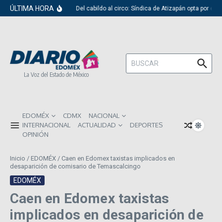
Saltar al contenido
ÚLTIMA HORA
Del cabildo al circo: Síndica de Atizapán opta por el 
Buscar:
La Voz del Estado de México
EDOMÉX
CDMX
NACIONAL
INTERNACIONAL
ACTUALIDAD
DEPORTES
OPINIÓN
Inicio
/
EDOMÉX
/
Caen en Edomex taxistas implicados en
desaparición de comisario de Temascalcingo
EDOMÉX
Caen en Edomex taxistas
implicados en desaparición de