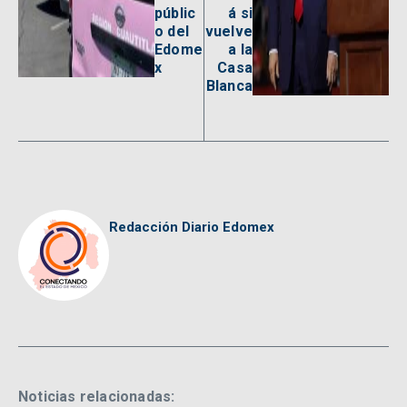
públic
á si
o del
vuelve
Edome
a la
x
Casa
Blanca
Redacción Diario Edomex
Noticias relacionadas: