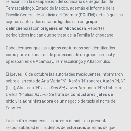
relación con la desaparición del comisario de Seguridad de
Temascalcingo, Estado de México, además el informe de la
Fiscalía General de Justicia del Edomex (
FGJEM
) detalló que los
sujetos capturados estarían ligados con un
grupo
delincuencial
con
orígenes en Michoacán
. Reportes
periodísticos indican que se trata de la Familia Michoacana.
Cabe destacar que los sujetos capturados son identificados
como parte de una red de protección de un grupo criminal y
operaban en de Acambay, Temascalcingo y Atlacomulco.
El jueves 10 de octubre las autoriades mexiquenses informaron
sobre el arresto de Ana María “N”, Aarón “N” (padre), Aarón “N, N”
(hijo), Abelardo “N” alias
Don Bel
, Javier Armando “N” y Roberto
Carlos “N” alias
Bávaro
. Se trata de
conductores
,
jefes de
sitio
y la
administradora
de un negocio de taxis al norte del
Edomex.
La fiscalía mexiquense los arresto debido a su presunta
responsabilidad en los delitos de
extorsión
, además de que