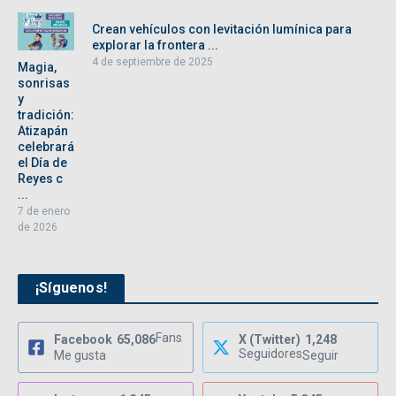
Crean vehículos con levitación lumínica para
explorar la frontera ...
4 de septiembre de 2025
Magia,
sonrisas
y
tradición:
Atizapán
celebrará
el Día de
Reyes c
...
7 de enero
de 2026
¡Síguenos!
Fans
Facebook
65,086
X (Twitter)
1,248
Seguidores
Me gusta
Seguir