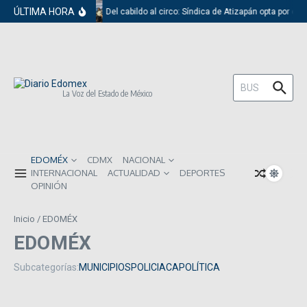
Saltar al contenido
ÚLTIMA HORA
Del cabildo al circo: Síndica de Atizapán opta por el 
Buscar:
La Voz del Estado de México
EDOMÉX
CDMX
NACIONAL
INTERNACIONAL
ACTUALIDAD
DEPORTES
OPINIÓN
Inicio
/
EDOMÉX
EDOMÉX
Subcategorías:
MUNICIPIOS
POLICIACA
POLÍTICA