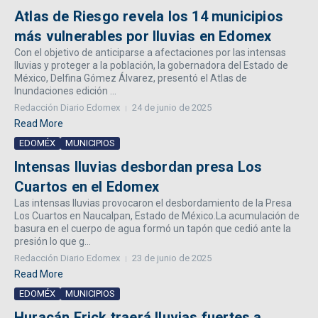
Atlas de Riesgo revela los 14 municipios
más vulnerables por lluvias en Edomex
Con el objetivo de anticiparse a afectaciones por las intensas
lluvias y proteger a la población, la gobernadora del Estado de
México, Delfina Gómez Álvarez, presentó el Atlas de
Inundaciones edición ...
Redacción Diario Edomex
24 de junio de 2025
Read More
EDOMÉX
MUNICIPIOS
Intensas lluvias desbordan presa Los
Cuartos en el Edomex
Las intensas lluvias provocaron el desbordamiento de la Presa
Los Cuartos en Naucalpan, Estado de México.La acumulación de
basura en el cuerpo de agua formó un tapón que cedió ante la
presión lo que g...
Redacción Diario Edomex
23 de junio de 2025
Read More
EDOMÉX
MUNICIPIOS
Huracán Erick traerá lluvias fuertes a