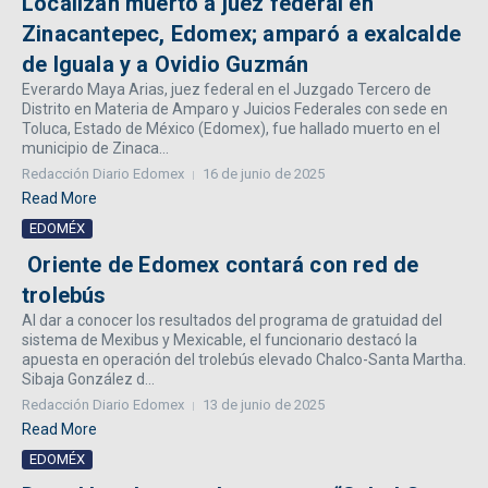
Localizan muerto a juez federal en
Zinacantepec, Edomex; amparó a exalcalde
de Iguala y a Ovidio Guzmán
Everardo Maya Arias, juez federal en el Juzgado Tercero de
Distrito en Materia de Amparo y Juicios Federales con sede en
Toluca, Estado de México (Edomex), fue hallado muerto en el
municipio de Zinaca...
Redacción Diario Edomex
16 de junio de 2025
Read More
EDOMÉX
Oriente de Edomex contará con red de
trolebús
Al dar a conocer los resultados del programa de gratuidad del
sistema de Mexibus y Mexicable, el funcionario destacó la
apuesta en operación del trolebús elevado Chalco-Santa Martha.
Sibaja González d...
Redacción Diario Edomex
13 de junio de 2025
Read More
EDOMÉX