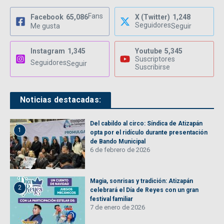
Fans
Facebook
65,086
X (Twitter)
1,248
Seguidores
Me gusta
Seguir
Instagram
1,345
Youtube
5,345
Suscriptores
Seguidores
Seguir
Suscribirse
Noticias destacadas:
Del cabildo al circo: Síndica de Atizapán
1
opta por el ridículo durante presentación
de Bando Municipal
6 de febrero de 2026
Magia, sonrisas y tradición: Atizapán
2
celebrará el Día de Reyes con un gran
festival familiar
7 de enero de 2026