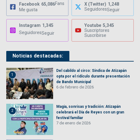
Fans
Facebook
65,086
X (Twitter)
1,248
Seguidores
Me gusta
Seguir
Instagram
1,345
Youtube
5,345
Suscriptores
Seguidores
Seguir
Suscribirse
Noticias destacadas:
Del cabildo al circo: Síndica de Atizapán
1
opta por el ridículo durante presentación
de Bando Municipal
6 de febrero de 2026
Magia, sonrisas y tradición: Atizapán
2
celebrará el Día de Reyes con un gran
festival familiar
7 de enero de 2026