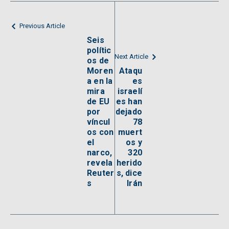
Previous Article
Seis
polític
Next Article
os de
Moren
Ataqu
a en la
es
mira
israelí
de EU
es han
por
dejado
víncul
78
os con
muert
el
os y
narco,
320
revela
herido
Reuter
s, dice
s
Irán