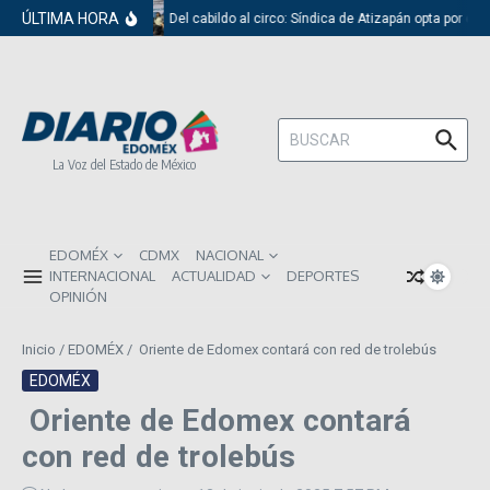
Saltar al contenido
ÚLTIMA HORA
Del cabildo al circo: Síndica de Atizapán opta por el 
Buscar:
La Voz del Estado de México
EDOMÉX
CDMX
NACIONAL
INTERNACIONAL
ACTUALIDAD
DEPORTES
OPINIÓN
Inicio
/
EDOMÉX
/
Oriente de Edomex contará con red de trolebús
EDOMÉX
Oriente de Edomex contará
con red de trolebús