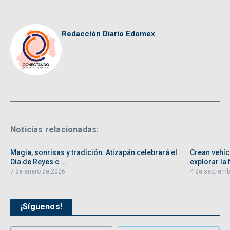
Redacción Diario Edomex
Noticias relacionadas:
Magia, sonrisas y tradición: Atizapán celebrará el
Crean vehíc
Día de Reyes c ...
explorar la f
7 de enero de 2026
4 de septiemb
¡Síguenos!