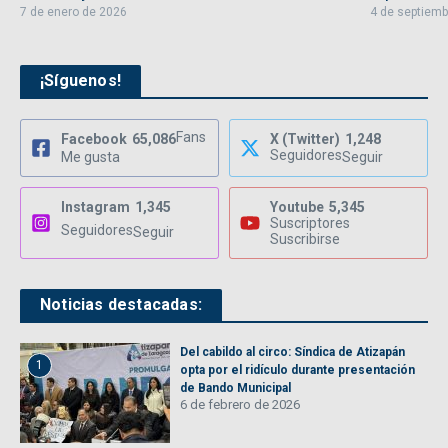
7 de enero de 2026
4 de septiemb
¡Síguenos!
Fans
Facebook
65,086
X (Twitter)
1,248
Seguidores
Me gusta
Seguir
Instagram
1,345
Youtube
5,345
Suscriptores
Seguidores
Seguir
Suscribirse
Noticias destacadas:
Del cabildo al circo: Síndica de Atizapán
1
opta por el ridículo durante presentación
de Bando Municipal
6 de febrero de 2026