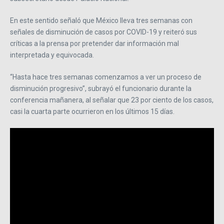
En este sentido señaló que México lleva tres semanas con
señales de disminución de casos por COVID-19 y reiteró sus
críticas a la prensa por pretender dar información mal
interpretada y equivocada.
“Hasta hace tres semanas comenzamos a ver un proceso de
disminución progresivo”, subrayó el funcionario durante la
conferencia mañanera, al señalar que 23 por ciento de los casos,
casi la cuarta parte ocurrieron en los últimos 15 días.