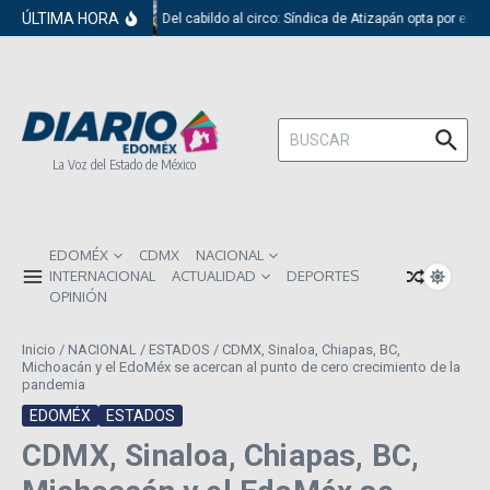
Saltar al contenido
ÚLTIMA HORA
Del cabildo al circo: Síndica de Atizapán opta por el r
Buscar:
La Voz del Estado de México
EDOMÉX
CDMX
NACIONAL
INTERNACIONAL
ACTUALIDAD
DEPORTES
OPINIÓN
Inicio
/
NACIONAL
/
ESTADOS
/
CDMX, Sinaloa, Chiapas, BC,
Michoacán y el EdoMéx se acercan al punto de cero crecimiento de la
pandemia
EDOMÉX
ESTADOS
CDMX, Sinaloa, Chiapas, BC,