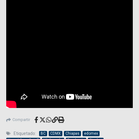
Compartir
Etiquetado:
BC
CDMX
Chiapas
edomex