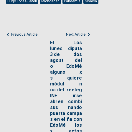
Hugo López-Gatell
Michoacán
Pandemia
Sinaloa
Previous Article
Next Article
El
Los
lunes
diputa
3 de
dos
agost
del
o
EdoMé
alguno
x
s
quiere
módul
n
os del
reeleg
INE
irse
abren
combi
sus
nando
puerta
campa
s en el
ña con
EdoMé
los
x
actos